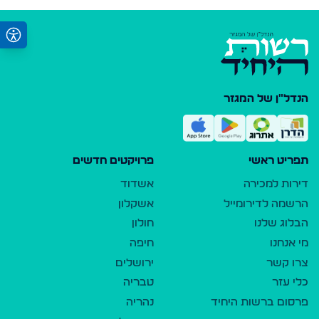
הנדל"ן של המגזר
תפריט ראשי
פרויקטים חדשים
דירות למכירה
אשדוד
הרשמה לדירומייל
אשקלון
הבלוג שלנו
חולון
מי אנחנו
חיפה
צרו קשר
ירושלים
כלי עזר
טבריה
פרסום ברשות היחיד
נהריה