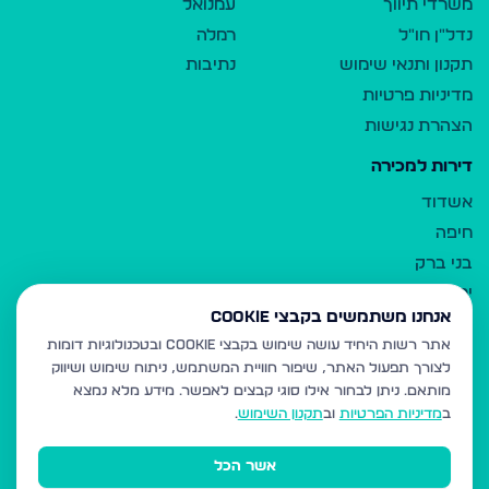
משרדי תיווך
עמנואל
נדל"ן חו"ל
רמלה
תקנון ותנאי שימוש
נתיבות
מדיניות פרטיות
הצהרת נגישות
דירות למכירה
אשדוד
חיפה
בני ברק
ירושלים
אנחנו משתמשים בקבצי Cookie
אלעד
אתר רשות היחיד עושה שימוש בקבצי Cookie ובטכנולוגיות דומות
גבעת זאב
לצורך תפעול האתר, שיפור חוויית המשתמש, ניתוח שימוש ושיווק
בית שמש
מותאם.
ניתן לבחור אילו סוגי קבצים לאפשר. מידע מלא נמצא
רכסים
ב
מדיניות הפרטיות
וב
תקנון השימוש
.
מודיעין עילית
אשר הכל
ביתר עילית