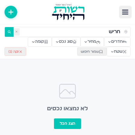
ירות למכירה ולהשכרה — רשות היחיד
✕
חדרים
מחיר
סוג נכס
קומה
שטח
שמור חיפוש
נקה (
1
)
לא נמצאו נכסים
הצג הכל