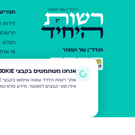
תפריט 
דירות 
הרשמה 
הבלוג ש
הנדל"ן של המגזר
מי אנחנ
צרו קש
כלי עזר
אנחנו משתמשים בקבצי Cookie
פרסום 
אתר רשות היחיד עושה שימוש בקבצי Cookie ובטכנולוגיות דומות לצורך תפעול האתר, שיפור חוויית המשתמש, ניתוח שימוש ושיווק מותאם.
אילו סוגי קבצים לאפשר. מידע מלא נמ
משרדי ת
נדל"ן ח
תקנון ו
מדיניות
הצהרת 