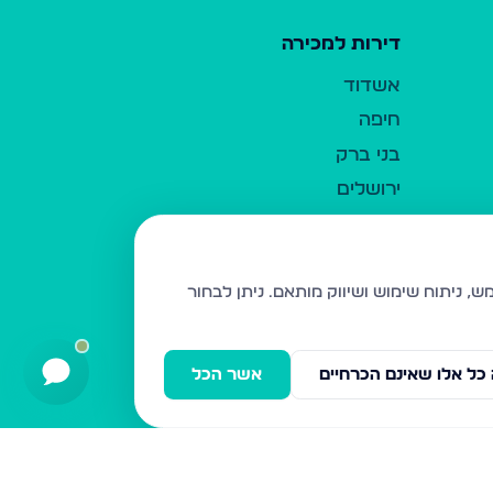
דירות למכירה
אשדוד
חיפה
בני ברק
ירושלים
אלעד
גבעת זאב
בית שמש
ניתן לבחור
רכסים
מודיעין עילית
כל אלו שאינם הכרחיים
אשר הכל
ביתר עילית