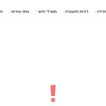
מכירה
דירות להשכרה
משרדי תיווך
נותני שירות
נד
!