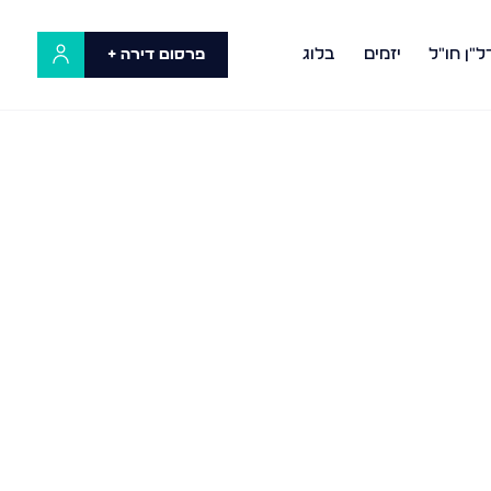
ל"ן חו"ל
יזמים
בלוג
פרסום דירה +