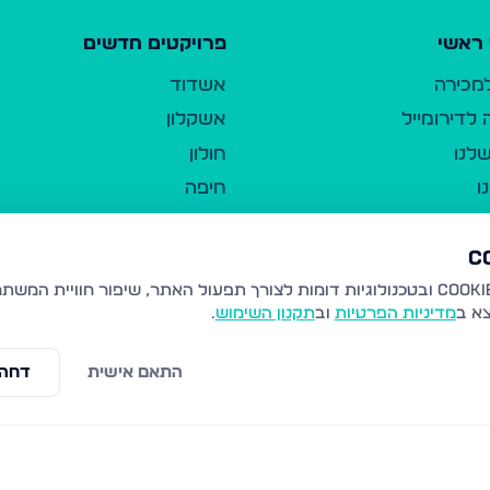
ראשי
פרויקטים חדשים
למכירה
אשדוד
לדירומייל
אשקלון
לנו
חולון
ו
חיפה
ר
ירושלים
טבריה
ברשות היחיד
נהריה
צא ב
מדיניות הפרטיות
וב
תקנון השימוש
.
יווך
עמנואל
ו"ל
רמלה
התאם אישית
דחה 
תנאי שימוש
נתיבות
 פרטיות
נגישות