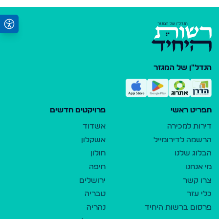
הנדל"ן של המגזר
תפריט ראשי
פרויקטים חדשים
דירות למכירה
אשדוד
הרשמה לדירומייל
אשקלון
הבלוג שלנו
חולון
מי אנחנו
חיפה
צרו קשר
ירושלים
כלי עזר
טבריה
פרסום ברשות היחיד
נהריה