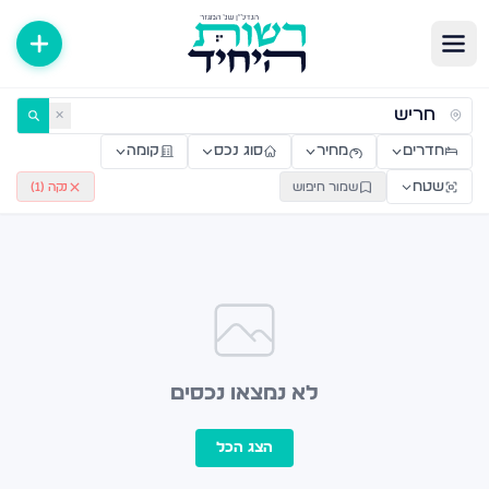
ירות למכירה ולהשכרה — רשות היחיד
✕
חדרים
מחיר
סוג נכס
קומה
שטח
שמור חיפוש
נקה (
1
)
לא נמצאו נכסים
הצג הכל