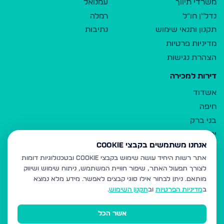
משרדי תיווך
עמנואל
נדל"ן חו"ל
רמלה
תקנון ותנאי שימוש
נתיבות
מדיניות פרטיות
הצהרת נגישות
דירות למכירה
אשדוד
חיפה
בני ברק
ירושלים
אנחנו משתמשים בקבצי Cookie
אלעד
אתר רשות היחיד עושה שימוש בקבצי Cookie ובטכנולוגיות דומות
גבעת זאב
לצורך תפעול האתר, שיפור חוויית המשתמש, ניתוח שימוש ושיווק
בית שמש
מותאם.
ניתן לבחור אילו סוגי קבצים לאפשר. מידע מלא נמצא
רכסים
ב
מדיניות הפרטיות
וב
תקנון השימוש
.
מודיעין עילית
אשר הכל
ביתר עילית