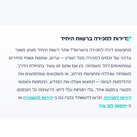
דירות למכירה ברשות היחיד
מחפשים דירה למכירה בישראל? אתר רשות היחיד מציע מאגר
עדכני של נכסים למכירה מכל הארץ — ערים, שכונות וטווחי מחירים
שמתאימים לכל משפחה. בין אם אתם זוג צעיר בתחילת הדרך,
משפחה שגדלה ומחפשת מרחב, או משקיעים שמחפשים את
ההזדמנות הבאה — תמצאו אצלנו את המידע, התמונות והאנשי
הקשר במקום אחד, בלי הסחות ובלי לחץ. לרשימת כל הנכסים:
דירות למכירה
. תרצו להשוות? בקרו גם ב-
דירות להשכרה
או
ב-
חיפוש לפי עיר
.