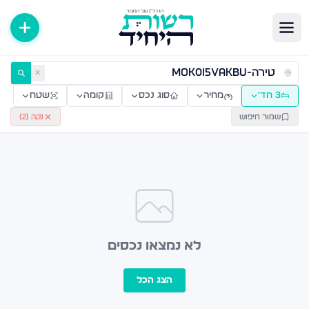
ירות למכירה ולהשכרה — רשות היחיד
✕
3 חד׳
מחיר
סוג נכס
קומה
שטח
שמור חיפוש
נקה (
2
)
לא נמצאו נכסים
הצג הכל