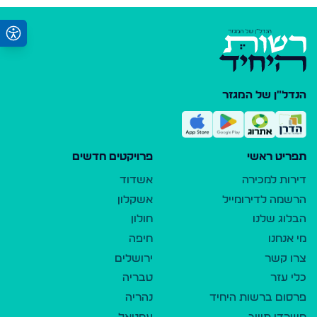
הנדל"ן של המגזר
תפריט ראשי
פרויקטים חדשים
דירות למכירה
אשדוד
הרשמה לדירומייל
אשקלון
הבלוג שלנו
חולון
מי אנחנו
חיפה
צרו קשר
ירושלים
כלי עזר
טבריה
פרסום ברשות היחיד
נהריה