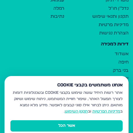
משרדי תיווך
עמנואל
נדל"ן חו"ל
רמלה
תקנון ותנאי שימוש
נתיבות
מדיניות פרטיות
הצהרת נגישות
דירות למכירה
אשדוד
חיפה
בני ברק
ירושלים
אנחנו משתמשים בקבצי Cookie
אלעד
אתר רשות היחיד עושה שימוש בקבצי Cookie ובטכנולוגיות דומות
גבעת זאב
לצורך תפעול האתר, שיפור חוויית המשתמש, ניתוח שימוש ושיווק
בית שמש
מותאם.
ניתן לבחור אילו סוגי קבצים לאפשר. מידע מלא נמצא
רכסים
ב
מדיניות הפרטיות
וב
תקנון השימוש
.
מודיעין עילית
אשר הכל
ביתר עילית