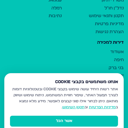
משרדי תיווך
עמנואל
נדל"ן חו"ל
רמלה
תקנון ותנאי שימוש
נתיבות
מדיניות פרטיות
הצהרת נגישות
דירות למכירה
אשדוד
חיפה
בני ברק
ירושלים
אנחנו משתמשים בקבצי Cookie
אלעד
אתר רשות היחיד עושה שימוש בקבצי Cookie ובטכנולוגיות דומות
גבעת זאב
לצורך תפעול האתר, שיפור חוויית המשתמש, ניתוח שימוש ושיווק
בית שמש
מותאם.
ניתן לבחור אילו סוגי קבצים לאפשר. מידע מלא נמצא
רכסים
ב
מדיניות הפרטיות
וב
תקנון השימוש
.
מודיעין עילית
אשר הכל
ביתר עילית