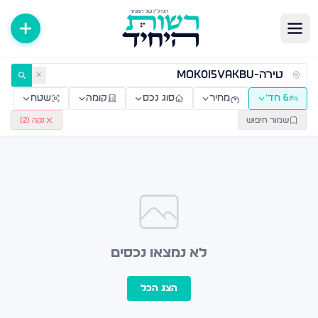
ירות למכירה ולהשכרה — רשות היחיד
✕
6 חד׳
מחיר
סוג נכס
קומה
שטח
שמור חיפוש
נקה (
2
)
לא נמצאו נכסים
הצג הכל