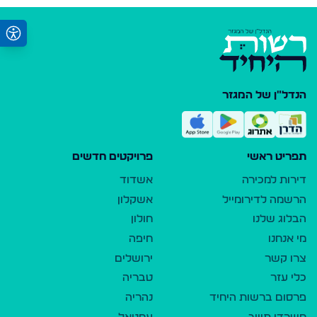
הנדל"ן של המגזר
תפריט ראשי
פרויקטים חדשים
דירות למכירה
אשדוד
הרשמה לדירומייל
אשקלון
הבלוג שלנו
חולון
מי אנחנו
חיפה
צרו קשר
ירושלים
כלי עזר
טבריה
פרסום ברשות היחיד
נהריה