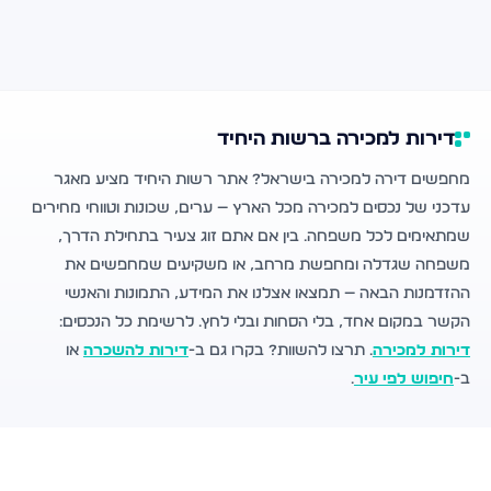
דירות למכירה ברשות היחיד
מחפשים דירה למכירה בישראל? אתר רשות היחיד מציע מאגר
עדכני של נכסים למכירה מכל הארץ — ערים, שכונות וטווחי מחירים
שמתאימים לכל משפחה. בין אם אתם זוג צעיר בתחילת הדרך,
משפחה שגדלה ומחפשת מרחב, או משקיעים שמחפשים את
ההזדמנות הבאה — תמצאו אצלנו את המידע, התמונות והאנשי
הקשר במקום אחד, בלי הסחות ובלי לחץ. לרשימת כל הנכסים:
דירות למכירה
. תרצו להשוות? בקרו גם ב-
דירות להשכרה
או
ב-
חיפוש לפי עיר
.