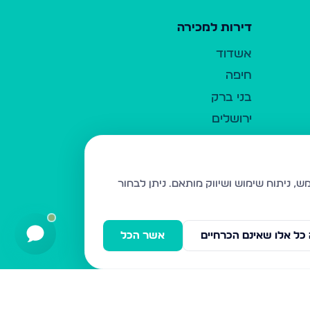
דירות למכירה
אשדוד
חיפה
בני ברק
ירושלים
אלעד
גבעת זאב
בית שמש
ניתן לבחור
רכסים
מודיעין עילית
כל אלו שאינם הכרחיים
אשר הכל
ביתר עילית