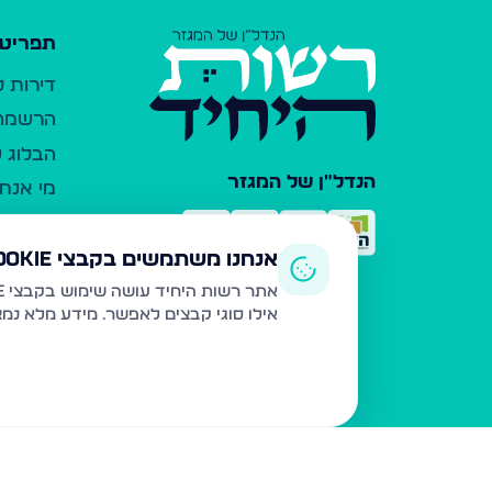
תפריט 
דירות 
הרשמה 
הבלוג ש
הנדל"ן של המגזר
מי אנחנ
צרו קש
כלי עזר
אנחנו משתמשים בקבצי Cookie
פרסום 
אתר רשות היחיד עושה שימוש בקבצי Cookie ובטכנולוגיות דומות לצורך תפעול האתר, שיפור חוויית המשתמש, ניתוח שימוש ושיווק מותאם.
אילו סוגי קבצים לאפשר. מידע מלא נמ
משרדי ת
נדל"ן ח
תקנון ו
מדיניות
הצהרת 