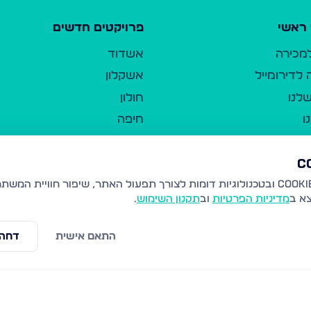
ראשי
פרויקטים חדשים
למכירה
אשדוד
לדירומייל
אשקלון
לנו
חולון
ו
חיפה
ר
ירושלים
טבריה
ברשות היחיד
נהריה
צא ב
מדיניות הפרטיות
וב
תקנון השימוש
.
יווך
עמנואל
ו"ל
רמלה
התאם אישית
דחה 
תנאי שימוש
נתיבות
 פרטיות
נגישות