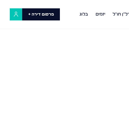
ל"ן חו"ל
יזמים
בלוג
פרסום דירה +