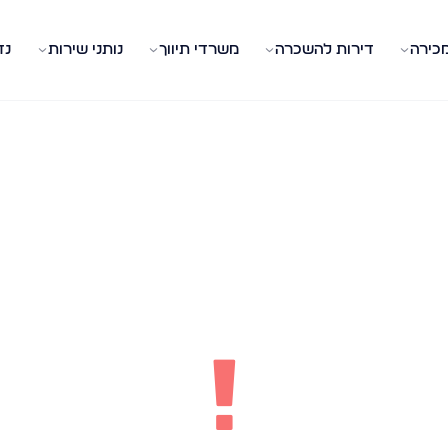
מכירה
דירות להשכרה
משרדי תיווך
נותני שירות
נד
!