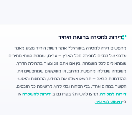
דירות למכירה ברשות היחיד
מחפשים דירה למכירה בישראל? אתר רשות היחיד מציע מאגר
עדכני של נכסים למכירה מכל הארץ — ערים, שכונות וטווחי מחירים
שמתאימים לכל משפחה. בין אם אתם זוג צעיר בתחילת הדרך,
משפחה שגדלה ומחפשת מרחב, או משקיעים שמחפשים את
ההזדמנות הבאה — תמצאו אצלנו את המידע, התמונות והאנשי
הקשר במקום אחד, בלי הסחות ובלי לחץ. לרשימת כל הנכסים:
דירות למכירה
. תרצו להשוות? בקרו גם ב-
דירות להשכרה
או
ב-
חיפוש לפי עיר
.