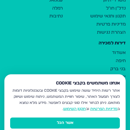
משרדי תיווך
עמנואל
נדל"ן חו"ל
רמלה
תקנון ותנאי שימוש
נתיבות
מדיניות פרטיות
הצהרת נגישות
דירות למכירה
אשדוד
חיפה
בני ברק
ירושלים
אנחנו משתמשים בקבצי Cookie
אלעד
אתר רשות היחיד עושה שימוש בקבצי Cookie ובטכנולוגיות דומות
גבעת זאב
לצורך תפעול האתר, שיפור חוויית המשתמש, ניתוח שימוש ושיווק
בית שמש
מותאם.
ניתן לבחור אילו סוגי קבצים לאפשר. מידע מלא נמצא
רכסים
ב
מדיניות הפרטיות
וב
תקנון השימוש
.
מודיעין עילית
אשר הכל
ביתר עילית