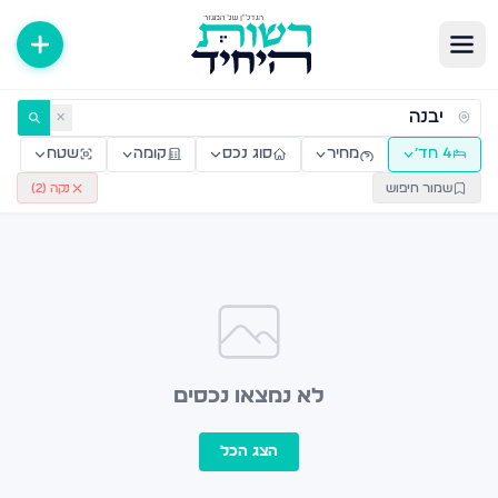
ירות למכירה ולהשכרה — רשות היחיד
✕
4 חד׳
מחיר
סוג נכס
קומה
שטח
שמור חיפוש
נקה (
2
)
לא נמצאו נכסים
הצג הכל