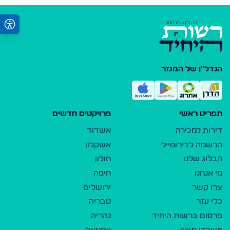
הנדל"ן של המגזר
תפריט ראשי
פרויקטים חדשים
דירות למכירה
אשדוד
הרשמה לדירומייל
אשקלון
הבלוג שלנו
חולון
מי אנחנו
חיפה
צרו קשר
ירושלים
כלי עזר
טבריה
פרסום ברשות היחיד
נהריה