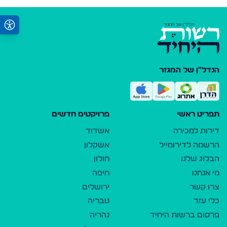
הנדל"ן של המגזר
תפריט ראשי
פרויקטים חדשים
דירות למכירה
אשדוד
הרשמה לדירומייל
אשקלון
הבלוג שלנו
חולון
מי אנחנו
חיפה
צרו קשר
ירושלים
כלי עזר
טבריה
פרסום ברשות היחיד
נהריה