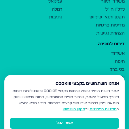
משרדי תיווך
עמנואל
נדל"ן חו"ל
רמלה
תקנון ותנאי שימוש
נתיבות
מדיניות פרטיות
הצהרת נגישות
דירות למכירה
אשדוד
חיפה
בני ברק
ירושלים
אנחנו משתמשים בקבצי Cookie
אלעד
אתר רשות היחיד עושה שימוש בקבצי Cookie ובטכנולוגיות דומות
גבעת זאב
לצורך תפעול האתר, שיפור חוויית המשתמש, ניתוח שימוש ושיווק
בית שמש
מותאם.
ניתן לבחור אילו סוגי קבצים לאפשר. מידע מלא נמצא
רכסים
ב
מדיניות הפרטיות
וב
תקנון השימוש
.
מודיעין עילית
אשר הכל
ביתר עילית