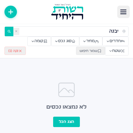
ירות למכירה ולהשכרה — רשות היחיד
✕
חדרים
מחיר
סוג נכס
קומה
שטח
שמור חיפוש
נקה (
1
)
לא נמצאו נכסים
הצג הכל