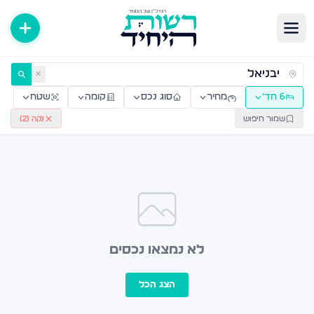
ירות למכירה ולהשכרה — רשות היחיד
✕
6 חד׳
מחיר
סוג נכס
קומה
שטח
שמור חיפוש
נקה (
2
)
לא נמצאו נכסים
הצג הכל