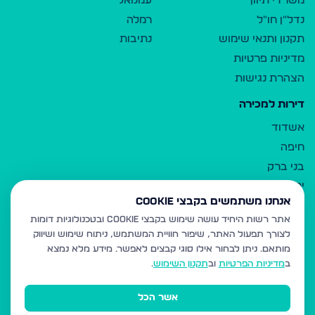
משרדי תיווך
עמנואל
נדל"ן חו"ל
רמלה
תקנון ותנאי שימוש
נתיבות
מדיניות פרטיות
הצהרת נגישות
דירות למכירה
אשדוד
חיפה
בני ברק
ירושלים
אנחנו משתמשים בקבצי Cookie
אלעד
אתר רשות היחיד עושה שימוש בקבצי Cookie ובטכנולוגיות דומות
גבעת זאב
לצורך תפעול האתר, שיפור חוויית המשתמש, ניתוח שימוש ושיווק
בית שמש
מותאם.
ניתן לבחור אילו סוגי קבצים לאפשר. מידע מלא נמצא
רכסים
ב
מדיניות הפרטיות
וב
תקנון השימוש
.
מודיעין עילית
אשר הכל
ביתר עילית