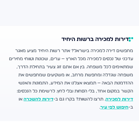
דירות למכירה ברשות היחיד
מחפשים דירה למכירה בישראל? אתר רשות היחיד מציע מאגר
עדכני של נכסים למכירה מכל הארץ — ערים, שכונות וטווחי מחירים
שמתאימים לכל משפחה. בין אם אתם זוג צעיר בתחילת הדרך,
משפחה שגדלה ומחפשת מרחב, או משקיעים שמחפשים את
ההזדמנות הבאה — תמצאו אצלנו את המידע, התמונות והאנשי
הקשר במקום אחד, בלי הסחות ובלי לחץ. לרשימת כל הנכסים:
דירות למכירה
. תרצו להשוות? בקרו גם ב-
דירות להשכרה
או
ב-
חיפוש לפי עיר
.