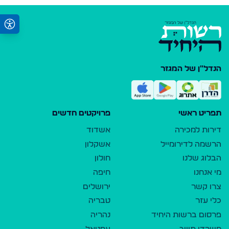
הנדל"ן של המגזר
תפריט ראשי
פרויקטים חדשים
דירות למכירה
אשדוד
הרשמה לדירומייל
אשקלון
הבלוג שלנו
חולון
מי אנחנו
חיפה
צרו קשר
ירושלים
כלי עזר
טבריה
פרסום ברשות היחיד
נהריה