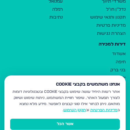
משרדי תיווך
עמנואל
נדל"ן חו"ל
רמלה
תקנון ותנאי שימוש
נתיבות
מדיניות פרטיות
הצהרת נגישות
דירות למכירה
אשדוד
חיפה
בני ברק
ירושלים
אנחנו משתמשים בקבצי Cookie
אלעד
אתר רשות היחיד עושה שימוש בקבצי Cookie ובטכנולוגיות דומות
גבעת זאב
לצורך תפעול האתר, שיפור חוויית המשתמש, ניתוח שימוש ושיווק
בית שמש
מותאם.
ניתן לבחור אילו סוגי קבצים לאפשר. מידע מלא נמצא
רכסים
ב
מדיניות הפרטיות
וב
תקנון השימוש
.
מודיעין עילית
אשר הכל
ביתר עילית