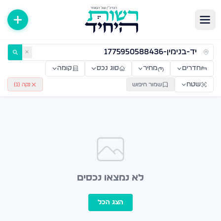
ירות למכירה ולהשכרה — רשות היחיד
✕
חדרים
מחיר
סוג נכס
קומה
שטח
שמור חיפוש
נקה (
1
)
לא נמצאו נכסים
הצג הכל