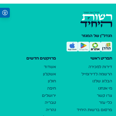
הנדל"ן של המגזר
תפריט ראשי
פרויקטים חדשים
דירות למכירה
אשדוד
הרשמה לדירומייל
אשקלון
הבלוג שלנו
חולון
מי אנחנו
חיפה
צרו קשר
ירושלים
כלי עזר
טבריה
פרסום ברשות היחיד
נהריה