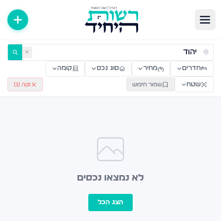
ירות למכירה ולהשכרה — רשות היחיד
✕
חדרים
מחיר
סוג נכס
קומה
שטח
שמור חיפוש
נקה (
1
)
לא נמצאו נכסים
הצג הכל