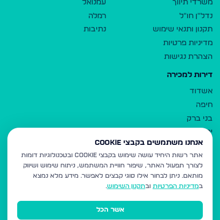
משרדי תיווך
עמנואל
נדל"ן חו"ל
רמלה
תקנון ותנאי שימוש
נתיבות
מדיניות פרטיות
הצהרת נגישות
דירות למכירה
אשדוד
חיפה
בני ברק
ירושלים
אנחנו משתמשים בקבצי Cookie
אלעד
אתר רשות היחיד עושה שימוש בקבצי Cookie ובטכנולוגיות דומות
גבעת זאב
לצורך תפעול האתר, שיפור חוויית המשתמש, ניתוח שימוש ושיווק
בית שמש
מותאם.
ניתן לבחור אילו סוגי קבצים לאפשר. מידע מלא נמצא
רכסים
ב
מדיניות הפרטיות
וב
תקנון השימוש
.
מודיעין עילית
אשר הכל
ביתר עילית