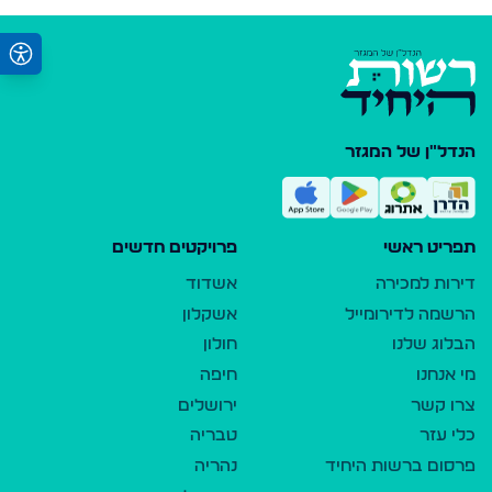
הנדל"ן של המגזר
תפריט ראשי
פרויקטים חדשים
דירות למכירה
אשדוד
הרשמה לדירומייל
אשקלון
הבלוג שלנו
חולון
מי אנחנו
חיפה
צרו קשר
ירושלים
כלי עזר
טבריה
פרסום ברשות היחיד
נהריה