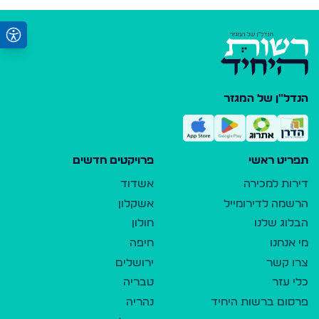
הנדל"ן של המגזר
תפריט ראשי
פרויקטים חדשים
דירות למכירה
אשדוד
הרשמה לדירומייל
אשקלון
הבלוג שלנו
חולון
מי אנחנו
חיפה
צרו קשר
ירושלים
כלי עזר
טבריה
פרסום ברשות היחיד
נהריה