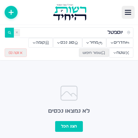
ירות למכירה ולהשכרה — רשות היחיד
✕
חדרים
מחיר
סוג נכס
קומה
שטח
שמור חיפוש
נקה (
1
)
לא נמצאו נכסים
הצג הכל