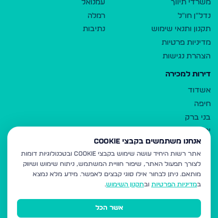
משרדי תיווך
עמנואל
נדל"ן חו"ל
רמלה
תקנון ותנאי שימוש
נתיבות
מדיניות פרטיות
הצהרת נגישות
דירות למכירה
אשדוד
חיפה
בני ברק
ירושלים
אנחנו משתמשים בקבצי Cookie
אלעד
אתר רשות היחיד עושה שימוש בקבצי Cookie ובטכנולוגיות דומות
גבעת זאב
לצורך תפעול האתר, שיפור חוויית המשתמש, ניתוח שימוש ושיווק
בית שמש
מותאם.
ניתן לבחור אילו סוגי קבצים לאפשר. מידע מלא נמצא
רכסים
ב
מדיניות הפרטיות
וב
תקנון השימוש
.
מודיעין עילית
אשר הכל
ביתר עילית