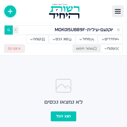
ירות למכירה ולהשכרה — רשות היחיד
✕
חדרים
מחיר
סוג נכס
קומה
שטח
שמור חיפוש
נקה (
1
)
לא נמצאו נכסים
הצג הכל