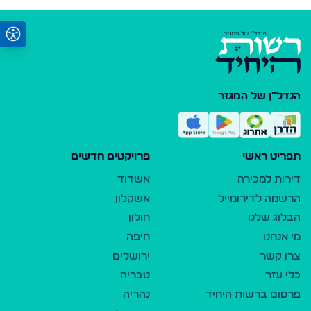
הנדל"ן של המגזר
תפריט ראשי
פרויקטים חדשים
דירות למכירה
אשדוד
הרשמה לדירומייל
אשקלון
הבלוג שלנו
חולון
מי אנחנו
חיפה
צרו קשר
ירושלים
כלי עזר
טבריה
פרסום ברשות היחיד
נהריה