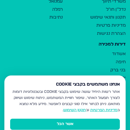
משרדי תיווך
עמנואל
נדל"ן חו"ל
רמלה
תקנון ותנאי שימוש
נתיבות
מדיניות פרטיות
הצהרת נגישות
דירות למכירה
אשדוד
חיפה
בני ברק
ירושלים
אנחנו משתמשים בקבצי Cookie
אלעד
אתר רשות היחיד עושה שימוש בקבצי Cookie ובטכנולוגיות דומות
גבעת זאב
לצורך תפעול האתר, שיפור חוויית המשתמש, ניתוח שימוש ושיווק
בית שמש
מותאם.
ניתן לבחור אילו סוגי קבצים לאפשר. מידע מלא נמצא
רכסים
ב
מדיניות הפרטיות
וב
תקנון השימוש
.
מודיעין עילית
אשר הכל
ביתר עילית