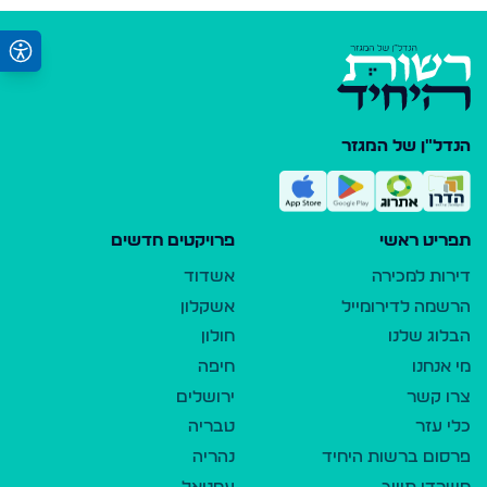
הנדל"ן של המגזר
תפריט ראשי
פרויקטים חדשים
דירות למכירה
אשדוד
הרשמה לדירומייל
אשקלון
הבלוג שלנו
חולון
מי אנחנו
חיפה
צרו קשר
ירושלים
כלי עזר
טבריה
פרסום ברשות היחיד
נהריה