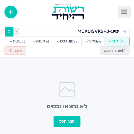
ירות למכירה ולהשכרה — רשות היחיד
✕
3 חד׳
מחיר
סוג נכס
קומה
שטח
שמור חיפוש
נקה (
2
)
לא נמצאו נכסים
הצג הכל