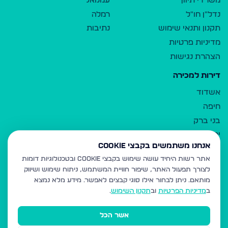
משרדי תיווך
עמנואל
נדל"ן חו"ל
רמלה
תקנון ותנאי שימוש
נתיבות
מדיניות פרטיות
הצהרת נגישות
דירות למכירה
אשדוד
חיפה
בני ברק
ירושלים
אנחנו משתמשים בקבצי Cookie
אלעד
אתר רשות היחיד עושה שימוש בקבצי Cookie ובטכנולוגיות דומות
גבעת זאב
לצורך תפעול האתר, שיפור חוויית המשתמש, ניתוח שימוש ושיווק
בית שמש
מותאם.
ניתן לבחור אילו סוגי קבצים לאפשר. מידע מלא נמצא
רכסים
ב
מדיניות הפרטיות
וב
תקנון השימוש
.
מודיעין עילית
אשר הכל
ביתר עילית