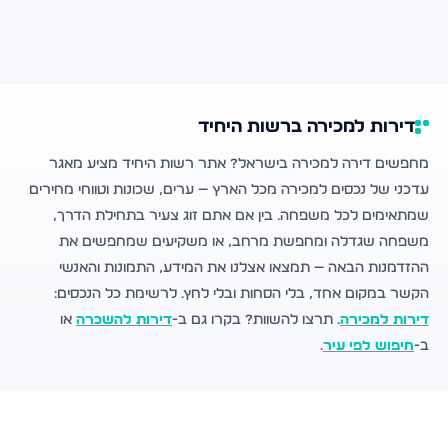
דירות למכירה ברשות היחיד
מחפשים דירה למכירה בישראל? אתר רשות היחיד מציע מאגר
עדכני של נכסים למכירה מכל הארץ — ערים, שכונות וטווחי מחירים
שמתאימים לכל משפחה. בין אם אתם זוג צעיר בתחילת הדרך,
משפחה שגדלה ומחפשת מרחב, או משקיעים שמחפשים את
ההזדמנות הבאה — תמצאו אצלנו את המידע, התמונות והאנשי
הקשר במקום אחד, בלי הסחות ובלי לחץ. לרשימת כל הנכסים:
דירות למכירה
. תרצו להשוות? בקרו גם ב-
דירות להשכרה
או
ב-
חיפוש לפי עיר
.