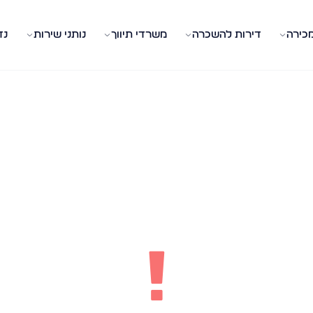
מכירה
דירות להשכרה
משרדי תיווך
נותני שירות
נד
!