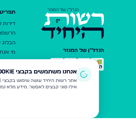
תפריט 
דירות 
הרשמה 
הבלוג ש
הנדל"ן של המגזר
מי אנחנ
צרו קש
כלי עזר
אנחנו משתמשים בקבצי Cookie
פרסום 
אתר רשות היחיד עושה שימוש בקבצי Cookie ובטכנולוגיות דומות לצורך תפעול האתר, שיפור חוויית המשתמש, ניתוח שימוש ושיווק מותאם.
אילו סוגי קבצים לאפשר. מידע מלא נמ
משרדי ת
נדל"ן ח
תקנון ו
מדיניות
הצהרת 