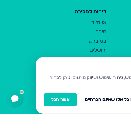
דירות למכירה
אשדוד
חיפה
בני ברק
ירושלים
אלעד
גבעת זאב
בית שמש
ניתן לבחור
רכסים
מודיעין עילית
כל אלו שאינם הכרחיים
אשר הכל
ביתר עילית