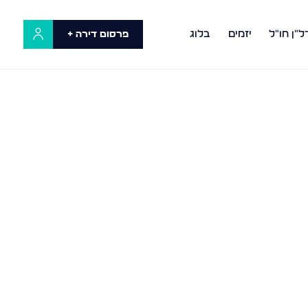
ל"ן חו"ל
יזמים
בלוג
פרסום דירה +