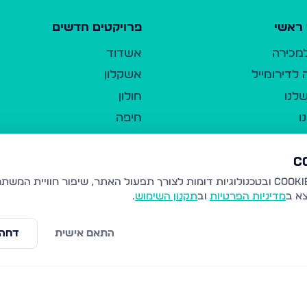
ראשי
פרויקטים חדשים
למכירה
אשדוד
לדירומייל
אשקלון
לנו
חולון
ו
חיפה
ר
ירושלים
טבריה
ברשות היחיד
נהריה
צא ב
מדיניות הפרטיות
וב
תקנון השימוש
.
יווך
עמנואל
ו"ל
רמלה
התאם אישית
דחה 
תנאי שימוש
נתיבות
 פרטיות
נגישות