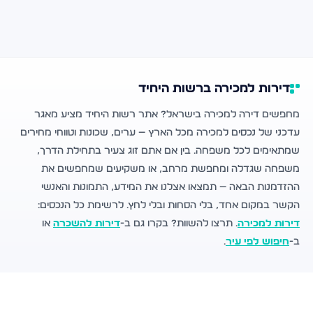
דירות למכירה ברשות היחיד
מחפשים דירה למכירה בישראל? אתר רשות היחיד מציע מאגר
עדכני של נכסים למכירה מכל הארץ — ערים, שכונות וטווחי מחירים
שמתאימים לכל משפחה. בין אם אתם זוג צעיר בתחילת הדרך,
משפחה שגדלה ומחפשת מרחב, או משקיעים שמחפשים את
ההזדמנות הבאה — תמצאו אצלנו את המידע, התמונות והאנשי
הקשר במקום אחד, בלי הסחות ובלי לחץ. לרשימת כל הנכסים:
דירות למכירה
. תרצו להשוות? בקרו גם ב-
דירות להשכרה
או
ב-
חיפוש לפי עיר
.