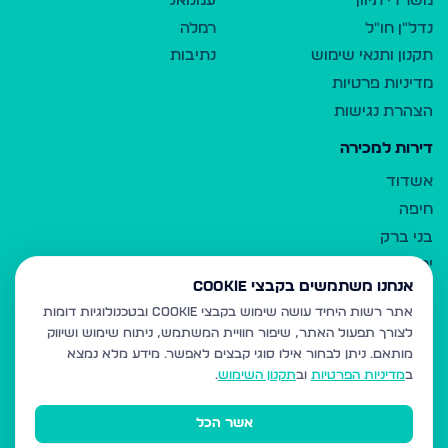
משרדי תיווך
עמנואל
נדל"ן חו"ל
רמלה
תקנון ותנאי שימוש
נתיבות
מדיניות פרטיות
הצהרת נגישות
דירות למכירה
אשדוד
חיפה
בני ברק
ירושלים
אנחנו משתמשים בקבצי Cookie
אלעד
אתר רשות היחיד עושה שימוש בקבצי Cookie ובטכנולוגיות דומות
גבעת זאב
לצורך תפעול האתר, שיפור חוויית המשתמש, ניתוח שימוש ושיווק
בית שמש
מותאם.
ניתן לבחור אילו סוגי קבצים לאפשר. מידע מלא נמצא
רכסים
ב
מדיניות הפרטיות
וב
תקנון השימוש
.
מודיעין עילית
אשר הכל
ביתר עילית