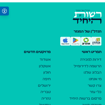
הנדל"ן של המגזר
תפריט ראשי
פרויקטים חדשים
דירות למכירה
אשדוד
הרשמה לדירומייל
אשקלון
הבלוג שלנו
חולון
מי אנחנו
חיפה
צרו קשר
ירושלים
כלי עזר
טבריה
פרסום ברשות היחיד
נהריה