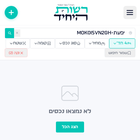
ירות למכירה ולהשכרה — רשות היחיד
✕
4 חד׳
מחיר
סוג נכס
קומה
שטח
שמור חיפוש
נקה (
2
)
לא נמצאו נכסים
הצג הכל