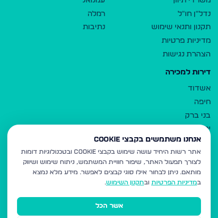
משרדי תיווך
עמנואל
נדל"ן חו"ל
רמלה
תקנון ותנאי שימוש
נתיבות
מדיניות פרטיות
הצהרת נגישות
דירות למכירה
אשדוד
חיפה
בני ברק
ירושלים
אנחנו משתמשים בקבצי Cookie
אלעד
אתר רשות היחיד עושה שימוש בקבצי Cookie ובטכנולוגיות דומות
גבעת זאב
לצורך תפעול האתר, שיפור חוויית המשתמש, ניתוח שימוש ושיווק
בית שמש
מותאם.
ניתן לבחור אילו סוגי קבצים לאפשר. מידע מלא נמצא
רכסים
ב
מדיניות הפרטיות
וב
תקנון השימוש
.
מודיעין עילית
אשר הכל
ביתר עילית