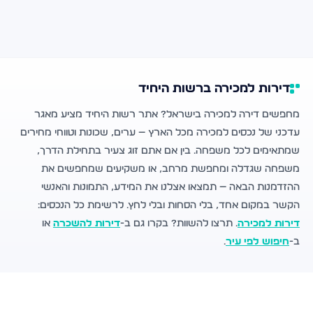
דירות למכירה ברשות היחיד
מחפשים דירה למכירה בישראל? אתר רשות היחיד מציע מאגר
עדכני של נכסים למכירה מכל הארץ — ערים, שכונות וטווחי מחירים
שמתאימים לכל משפחה. בין אם אתם זוג צעיר בתחילת הדרך,
משפחה שגדלה ומחפשת מרחב, או משקיעים שמחפשים את
ההזדמנות הבאה — תמצאו אצלנו את המידע, התמונות והאנשי
הקשר במקום אחד, בלי הסחות ובלי לחץ. לרשימת כל הנכסים:
דירות למכירה
. תרצו להשוות? בקרו גם ב-
דירות להשכרה
או
ב-
חיפוש לפי עיר
.