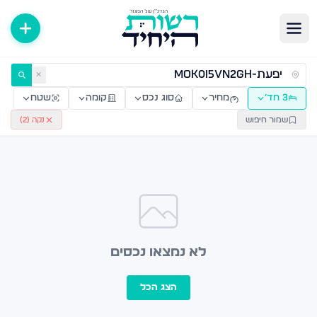
ירות למכירה ולהשכרה — רשות היחיד
✕
3 חד׳
מחיר
סוג נכס
קומה
שטח
שמור חיפוש
נקה (
2
)
לא נמצאו נכסים
הצג הכל