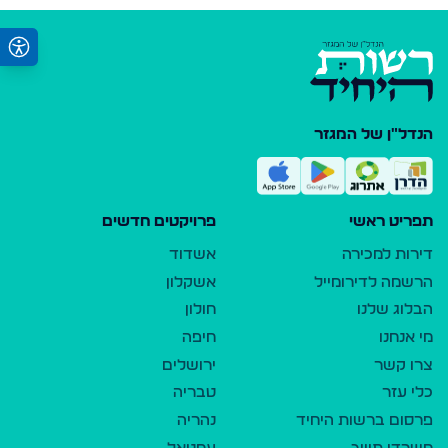
הנדל"ן של המגזר
תפריט ראשי
פרויקטים חדשים
דירות למכירה
אשדוד
הרשמה לדירומייל
אשקלון
הבלוג שלנו
חולון
מי אנחנו
חיפה
צרו קשר
ירושלים
כלי עזר
טבריה
פרסום ברשות היחיד
נהריה