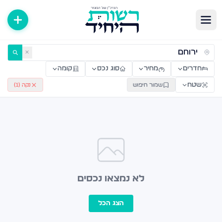
ירות למכירה ולהשכרה — רשות היחיד
✕
חדרים
מחיר
סוג נכס
קומה
שטח
שמור חיפוש
נקה (
1
)
לא נמצאו נכסים
הצג הכל