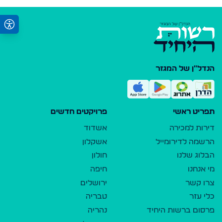
הנדל"ן של המגזר
תפריט ראשי
פרויקטים חדשים
דירות למכירה
אשדוד
הרשמה לדירומייל
אשקלון
הבלוג שלנו
חולון
מי אנחנו
חיפה
צרו קשר
ירושלים
כלי עזר
טבריה
פרסום ברשות היחיד
נהריה