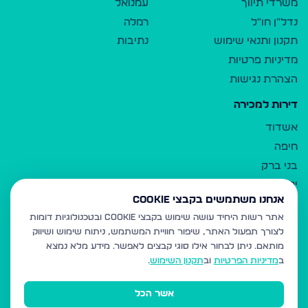
משרדי תיווך
עמנואל
נדל"ן חו"ל
רמלה
תקנון ותנאי שימוש
נתיבות
מדיניות פרטיות
הצהרת נגישות
דירות למכירה
אשדוד
חיפה
בני ברק
ירושלים
אנחנו משתמשים בקבצי Cookie
אלעד
אתר רשות היחיד עושה שימוש בקבצי Cookie ובטכנולוגיות דומות
גבעת זאב
לצורך תפעול האתר, שיפור חוויית המשתמש, ניתוח שימוש ושיווק
בית שמש
מותאם.
ניתן לבחור אילו סוגי קבצים לאפשר. מידע מלא נמצא
רכסים
ב
מדיניות הפרטיות
וב
תקנון השימוש
.
מודיעין עילית
אשר הכל
ביתר עילית