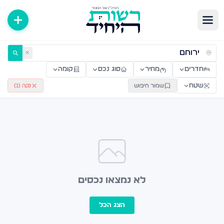
ירות למכירה ולהשכרה — רשות היחיד
✕
חדרים
מחיר
סוג נכס
קומה
שטח
שמור חיפוש
נקה (
1
)
לא נמצאו נכסים
הצג הכל