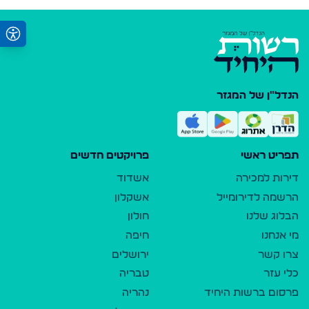
הנדל"ן של המגזר
תפריט ראשי
פרויקטים חדשים
דירות למכירה
אשדוד
הרשמה לדירומייל
אשקלון
הבלוג שלנו
חולון
מי אנחנו
חיפה
צרו קשר
ירושלים
כלי עזר
טבריה
פרסום ברשות היחיד
נהריה