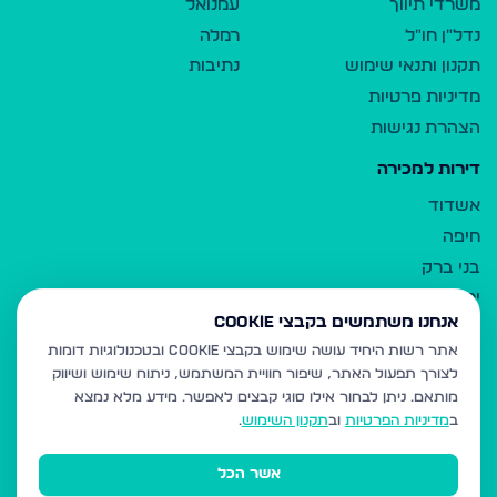
משרדי תיווך
עמנואל
נדל"ן חו"ל
רמלה
תקנון ותנאי שימוש
נתיבות
מדיניות פרטיות
הצהרת נגישות
דירות למכירה
אשדוד
חיפה
בני ברק
ירושלים
אנחנו משתמשים בקבצי Cookie
אלעד
אתר רשות היחיד עושה שימוש בקבצי Cookie ובטכנולוגיות דומות
גבעת זאב
לצורך תפעול האתר, שיפור חוויית המשתמש, ניתוח שימוש ושיווק
בית שמש
מותאם.
ניתן לבחור אילו סוגי קבצים לאפשר. מידע מלא נמצא
רכסים
ב
מדיניות הפרטיות
וב
תקנון השימוש
.
מודיעין עילית
אשר הכל
ביתר עילית