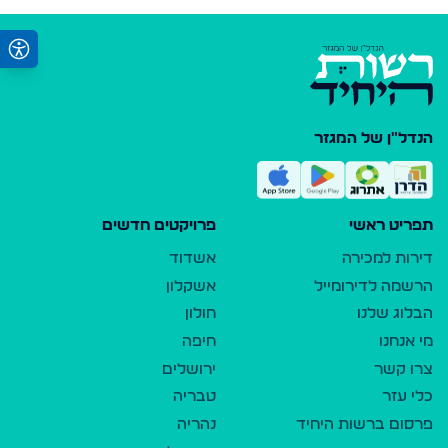
הנדל"ן של המגזר
תפריט ראשי
פרויקטים חדשים
דירות למכירה
אשדוד
הרשמה לדירומייל
אשקלון
הבלוג שלנו
חולון
מי אנחנו
חיפה
צרו קשר
ירושלים
כלי עזר
טבריה
פרסום ברשות היחיד
נהריה