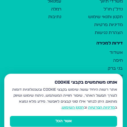
משרדי תיווך
עמנואל
נדל"ן חו"ל
רמלה
תקנון ותנאי שימוש
נתיבות
מדיניות פרטיות
הצהרת נגישות
דירות למכירה
אשדוד
חיפה
בני ברק
ירושלים
אנחנו משתמשים בקבצי Cookie
אלעד
אתר רשות היחיד עושה שימוש בקבצי Cookie ובטכנולוגיות דומות
גבעת זאב
לצורך תפעול האתר, שיפור חוויית המשתמש, ניתוח שימוש ושיווק
בית שמש
מותאם.
ניתן לבחור אילו סוגי קבצים לאפשר. מידע מלא נמצא
רכסים
ב
מדיניות הפרטיות
וב
תקנון השימוש
.
מודיעין עילית
אשר הכל
ביתר עילית