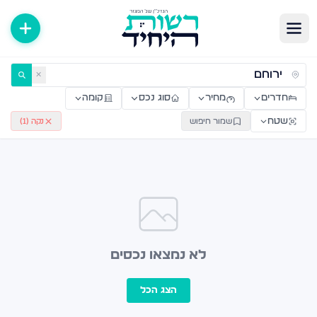
ירות למכירה ולהשכרה — רשות היחיד
✕
חדרים
מחיר
סוג נכס
קומה
שטח
שמור חיפוש
נקה (
1
)
לא נמצאו נכסים
הצג הכל