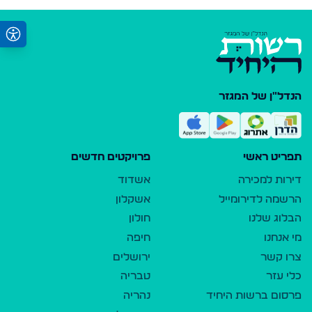
הנדל"ן של המגזר
תפריט ראשי
פרויקטים חדשים
דירות למכירה
אשדוד
הרשמה לדירומייל
אשקלון
הבלוג שלנו
חולון
מי אנחנו
חיפה
צרו קשר
ירושלים
כלי עזר
טבריה
פרסום ברשות היחיד
נהריה