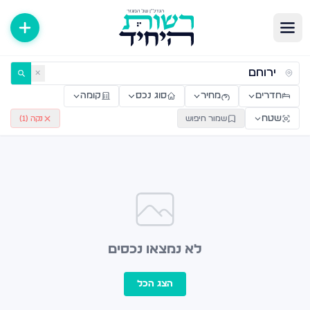
ירות למכירה ולהשכרה — רשות היחיד
✕
חדרים
מחיר
סוג נכס
קומה
שטח
שמור חיפוש
נקה (
1
)
לא נמצאו נכסים
הצג הכל