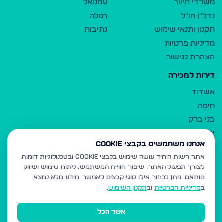
משרדי תיווך
עמנואל
נדל"ן חו"ל
רמלה
תקנון ותנאי שימוש
נתיבות
מדיניות פרטיות
הצהרת נגישות
דירות למכירה
אשדוד
חיפה
בני ברק
ירושלים
אנחנו משתמשים בקבצי Cookie
אלעד
אתר רשות היחיד עושה שימוש בקבצי Cookie ובטכנולוגיות דומות
גבעת זאב
לצורך תפעול האתר, שיפור חוויית המשתמש, ניתוח שימוש ושיווק
בית שמש
מותאם.
ניתן לבחור אילו סוגי קבצים לאפשר. מידע מלא נמצא
רכסים
ב
מדיניות הפרטיות
וב
תקנון השימוש
.
מודיעין עילית
אשר הכל
ביתר עילית