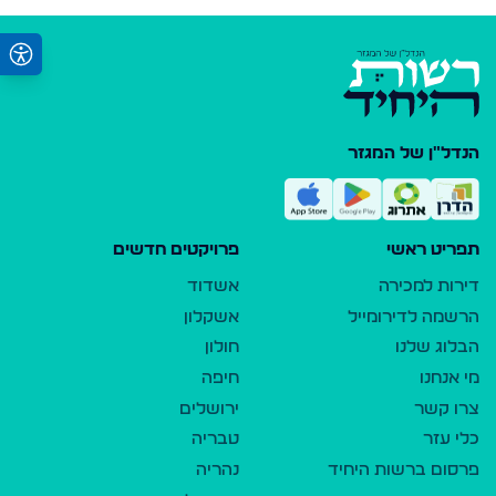
הנדל"ן של המגזר
תפריט ראשי
פרויקטים חדשים
דירות למכירה
אשדוד
הרשמה לדירומייל
אשקלון
הבלוג שלנו
חולון
מי אנחנו
חיפה
צרו קשר
ירושלים
כלי עזר
טבריה
פרסום ברשות היחיד
נהריה