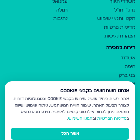
משרדי תיווך
עמנואל
נדל"ן חו"ל
רמלה
תקנון ותנאי שימוש
נתיבות
מדיניות פרטיות
הצהרת נגישות
דירות למכירה
אשדוד
חיפה
בני ברק
ירושלים
אנחנו משתמשים בקבצי Cookie
אלעד
אתר רשות היחיד עושה שימוש בקבצי Cookie ובטכנולוגיות דומות
גבעת זאב
לצורך תפעול האתר, שיפור חוויית המשתמש, ניתוח שימוש ושיווק
בית שמש
מותאם.
ניתן לבחור אילו סוגי קבצים לאפשר. מידע מלא נמצא
רכסים
ב
מדיניות הפרטיות
וב
תקנון השימוש
.
מודיעין עילית
אשר הכל
ביתר עילית