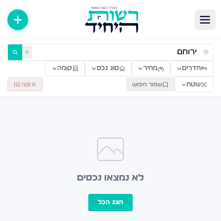
ירות למכירה ולהשכרה — רשות היחיד
✕
חדרים
מחיר
סוג נכס
קומה
שטח
שמור חיפוש
נקה (
1
)
לא נמצאו נכסים
הצג הכל