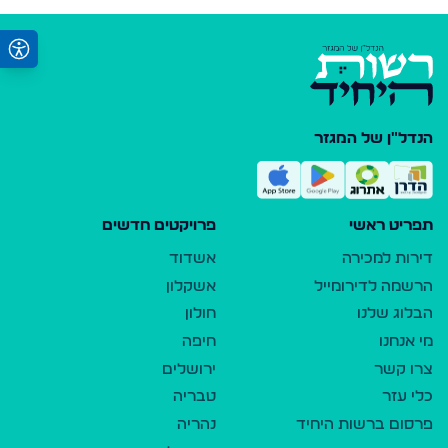
הנדל"ן של המגזר
תפריט ראשי
פרויקטים חדשים
דירות למכירה
אשדוד
הרשמה לדירומייל
אשקלון
הבלוג שלנו
חולון
מי אנחנו
חיפה
צרו קשר
ירושלים
כלי עזר
טבריה
פרסום ברשות היחיד
נהריה