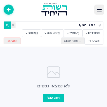
ירות למכירה ולהשכרה — רשות היחיד
✕
חדרים
מחיר
סוג נכס
קומה
שטח
שמור חיפוש
נקה (
1
)
לא נמצאו נכסים
הצג הכל