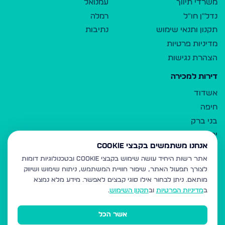
משרדי תיווך
עמנואל
נדל"ן חו"ל
רמלה
תקנון ותנאי שימוש
נתיבות
מדיניות פרטיות
הצהרת נגישות
דירות למכירה
אשדוד
חיפה
בני ברק
ירושלים
אנחנו משתמשים בקבצי Cookie
אלעד
אתר רשות היחיד עושה שימוש בקבצי Cookie ובטכנולוגיות דומות
גבעת זאב
לצורך תפעול האתר, שיפור חוויית המשתמש, ניתוח שימוש ושיווק
בית שמש
מותאם.
ניתן לבחור אילו סוגי קבצים לאפשר. מידע מלא נמצא
רכסים
ב
מדיניות הפרטיות
וב
תקנון השימוש
.
מודיעין עילית
אשר הכל
ביתר עילית