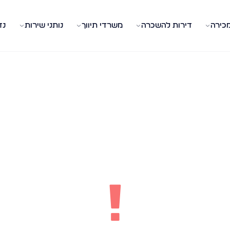
מכירה
דירות להשכרה
משרדי תיווך
נותני שירות
נד
!