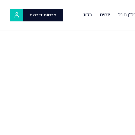
ל"ן חו"ל
יזמים
בלוג
פרסום דירה +