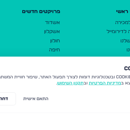
ראשי
פרויקטים חדשים
למכירה
אשדוד
לדירומייל
אשקלון
לנו
חולון
ו
חיפה
ר
ירושלים
טבריה
ברשות היחיד
נהריה
צא ב
מדיניות הפרטיות
וב
תקנון השימוש
.
יווך
עמנואל
ו"ל
רמלה
התאם אישית
דחה 
תנאי שימוש
נתיבות
 פרטיות
נגישות