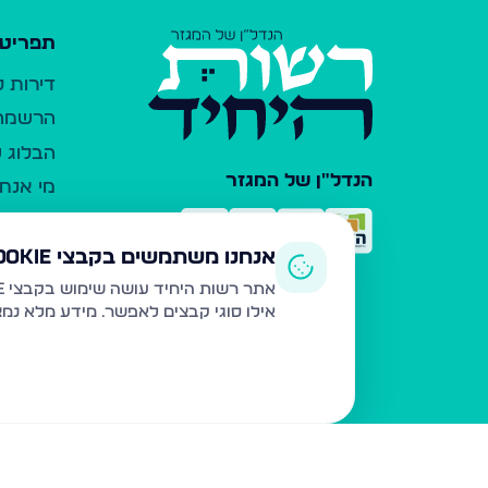
תפריט 
דירות 
הרשמה 
הבלוג ש
הנדל"ן של המגזר
מי אנחנ
צרו קש
כלי עזר
אנחנו משתמשים בקבצי Cookie
פרסום 
אתר רשות היחיד עושה שימוש בקבצי Cookie ובטכנולוגיות דומות לצורך תפעול האתר, שיפור חוויית המשתמש, ניתוח שימוש ושיווק מותאם.
אילו סוגי קבצים לאפשר. מידע מלא נמ
משרדי ת
נדל"ן ח
תקנון ו
מדיניות
הצהרת 