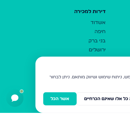
דירות למכירה
אשדוד
חיפה
בני ברק
ירושלים
אלעד
גבעת זאב
בית שמש
ניתן לבחור
רכסים
מודיעין עילית
כל אלו שאינם הכרחיים
אשר הכל
ביתר עילית