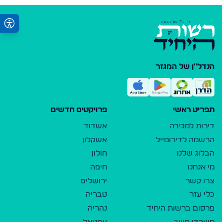
הנדל"ן של המגזר
תפריט ראשי
פרויקטים חדשים
דירות למכירה
אשדוד
הרשמה לדירומייל
אשקלון
הבלוג שלנו
חולון
מי אנחנו
חיפה
צרו קשר
ירושלים
כלי עזר
טבריה
פרסום ברשות היחיד
נהריה