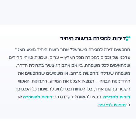
דירות למכירה ברשות היחיד
מחפשים דירה למכירה בישראל? אתר רשות היחיד מציע מאגר
עדכני של נכסים למכירה מכל הארץ — ערים, שכונות וטווחי מחירים
שמתאימים לכל משפחה. בין אם אתם זוג צעיר בתחילת הדרך,
משפחה שגדלה ומחפשת מרחב, או משקיעים שמחפשים את
ההזדמנות הבאה — תמצאו אצלנו את המידע, התמונות והאנשי
הקשר במקום אחד, בלי הסחות ובלי לחץ. לרשימת כל הנכסים:
דירות למכירה
. תרצו להשוות? בקרו גם ב-
דירות להשכרה
או
ב-
חיפוש לפי עיר
.