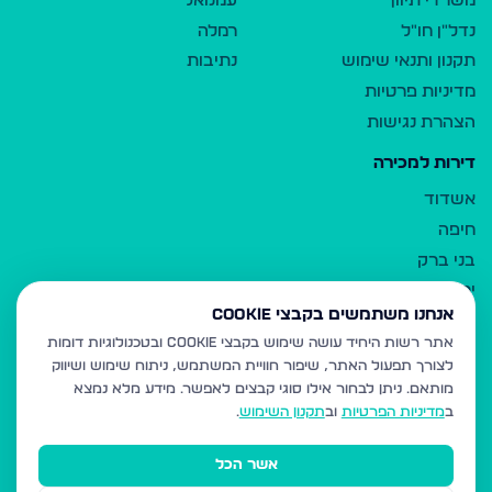
משרדי תיווך
עמנואל
נדל"ן חו"ל
רמלה
תקנון ותנאי שימוש
נתיבות
מדיניות פרטיות
הצהרת נגישות
דירות למכירה
אשדוד
חיפה
בני ברק
ירושלים
אנחנו משתמשים בקבצי Cookie
אלעד
אתר רשות היחיד עושה שימוש בקבצי Cookie ובטכנולוגיות דומות
גבעת זאב
לצורך תפעול האתר, שיפור חוויית המשתמש, ניתוח שימוש ושיווק
בית שמש
מותאם.
ניתן לבחור אילו סוגי קבצים לאפשר. מידע מלא נמצא
רכסים
ב
מדיניות הפרטיות
וב
תקנון השימוש
.
מודיעין עילית
אשר הכל
ביתר עילית