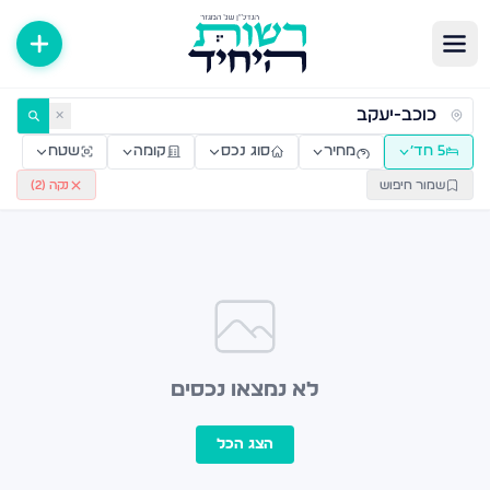
ירות למכירה ולהשכרה — רשות היחיד
✕
5 חד׳
מחיר
סוג נכס
קומה
שטח
שמור חיפוש
נקה (
2
)
לא נמצאו נכסים
הצג הכל