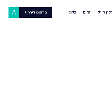
ל"ן חו"ל
יזמים
בלוג
פרסום דירה +