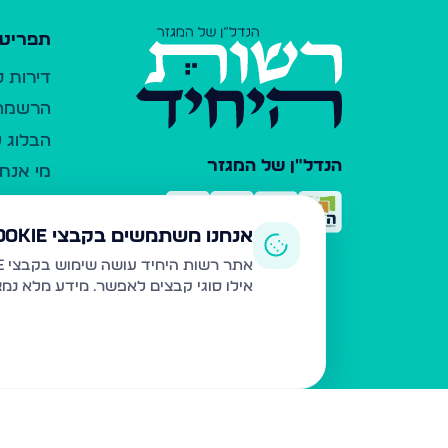
תפריט 
דירות 
הרשמה 
הבלוג ש
הנדל"ן של המגזר
מי אנחנ
צרו קש
כלי עזר
אנחנו משתמשים בקבצי Cookie
פרסום 
אתר רשות היחיד עושה שימוש בקבצי Cookie ובטכנולוגיות דומות לצורך תפעול האתר, שיפור חוויית המשתמש, ניתוח שימוש ושיווק מותאם.
אילו סוגי קבצים לאפשר. מידע מלא נמ
משרדי ת
נדל"ן ח
תקנון ו
מדיניות
הצהרת 