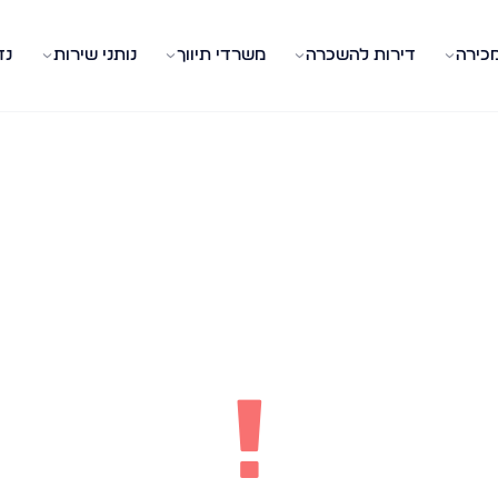
מכירה
דירות להשכרה
משרדי תיווך
נותני שירות
נד
!