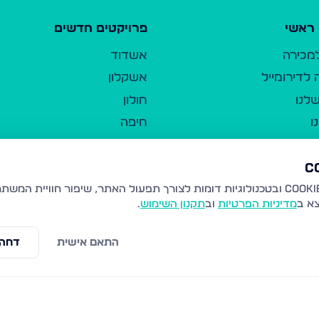
ראשי
פרויקטים חדשים
למכירה
אשדוד
לדירומייל
אשקלון
לנו
חולון
ו
חיפה
ר
ירושלים
טבריה
ברשות היחיד
נהריה
צא ב
מדיניות הפרטיות
וב
תקנון השימוש
.
יווך
עמנואל
ו"ל
רמלה
התאם אישית
דחה 
תנאי שימוש
נתיבות
 פרטיות
נגישות