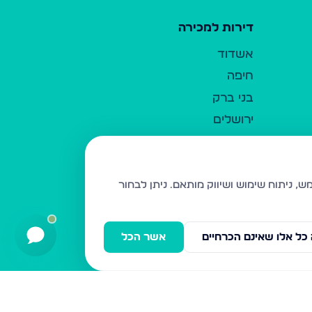
דירות למכירה
אשדוד
חיפה
בני ברק
ירושלים
אלעד
גבעת זאב
בית שמש
ניתן לבחור
רכסים
מודיעין עילית
כל אלו שאינם הכרחיים
אשר הכל
ביתר עילית