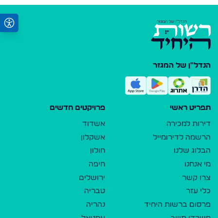
הנדל"ן של המגזר
תפריט ראשי
פרויקטים חדשים
דירות למכירה
אשדוד
הרשמה לדירומייל
אשקלון
הבלוג שלנו
חולון
מי אנחנו
חיפה
צרו קשר
ירושלים
כלי עזר
טבריה
פרסום ברשות היחיד
נהריה