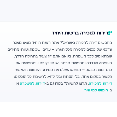
דירות למכירה ברשות היחיד
מחפשים דירה למכירה בישראל? אתר רשות היחיד מציע מאגר
עדכני של נכסים למכירה מכל הארץ — ערים, שכונות וטווחי מחירים
שמתאימים לכל משפחה. בין אם אתם זוג צעיר בתחילת הדרך,
משפחה שגדלה ומחפשת מרחב, או משקיעים שמחפשים את
ההזדמנות הבאה — תמצאו אצלנו את המידע, התמונות והאנשי
הקשר במקום אחד, בלי הסחות ובלי לחץ. לרשימת כל הנכסים:
דירות למכירה
. תרצו להשוות? בקרו גם ב-
דירות להשכרה
או
ב-
חיפוש לפי עיר
.