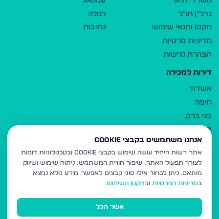
משרדי תיווך
עמנואל
נדל"ן חו"ל
רמלה
תקנון ותנאי שימוש
נתיבות
מדיניות פרטיות
הצהרת נגישות
דירות למכירה
אשדוד
חיפה
בני ברק
ירושלים
אנחנו משתמשים בקבצי Cookie
אלעד
אתר רשות היחיד עושה שימוש בקבצי Cookie ובטכנולוגיות דומות
גבעת זאב
לצורך תפעול האתר, שיפור חוויית המשתמש, ניתוח שימוש ושיווק
בית שמש
מותאם.
ניתן לבחור אילו סוגי קבצים לאפשר. מידע מלא נמצא
רכסים
ב
מדיניות הפרטיות
וב
תקנון השימוש
.
מודיעין עילית
אשר הכל
ביתר עילית