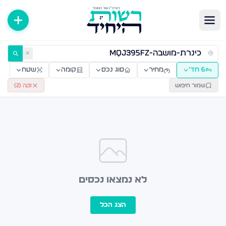
ירות למכירה ולהשכרה — רשות היחיד
✕
6 חד׳
מחיר
סוג נכס
קומה
שטח
שמור חיפוש
נקה (
2
)
לא נמצאו נכסים
הצג הכל