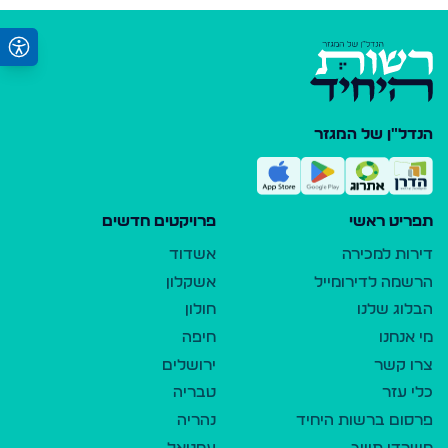
הנדל"ן של המגזר
תפריט ראשי
פרויקטים חדשים
דירות למכירה
אשדוד
הרשמה לדירומייל
אשקלון
הבלוג שלנו
חולון
מי אנחנו
חיפה
צרו קשר
ירושלים
כלי עזר
טבריה
פרסום ברשות היחיד
נהריה