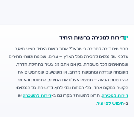
דירות למכירה ברשות היחיד
מחפשים דירה למכירה בישראל? אתר רשות היחיד מציע מאגר
עדכני של נכסים למכירה מכל הארץ — ערים, שכונות וטווחי מחירים
שמתאימים לכל משפחה. בין אם אתם זוג צעיר בתחילת הדרך,
משפחה שגדלה ומחפשת מרחב, או משקיעים שמחפשים את
ההזדמנות הבאה — תמצאו אצלנו את המידע, התמונות והאנשי
הקשר במקום אחד, בלי הסחות ובלי לחץ. לרשימת כל הנכסים:
דירות למכירה
. תרצו להשוות? בקרו גם ב-
דירות להשכרה
או
ב-
חיפוש לפי עיר
.