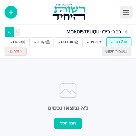
ירות למכירה ולהשכרה — רשות היחיד
✕
3 חד׳
מחיר
סוג נכס
קומה
שטח
שמור חיפוש
נקה (
2
)
לא נמצאו נכסים
הצג הכל