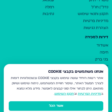
משרדי תיווך
עמנואל
נדל"ן חו"ל
רמלה
תקנון ותנאי שימוש
נתיבות
מדיניות פרטיות
הצהרת נגישות
דירות למכירה
אשדוד
חיפה
בני ברק
ירושלים
אנחנו משתמשים בקבצי Cookie
אלעד
אתר רשות היחיד עושה שימוש בקבצי Cookie ובטכנולוגיות דומות
גבעת זאב
לצורך תפעול האתר, שיפור חוויית המשתמש, ניתוח שימוש ושיווק
בית שמש
מותאם.
ניתן לבחור אילו סוגי קבצים לאפשר. מידע מלא נמצא
רכסים
ב
מדיניות הפרטיות
וב
תקנון השימוש
.
מודיעין עילית
אשר הכל
ביתר עילית