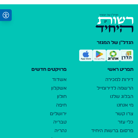
הנדל"ן של המגזר
תפריט ראשי
פרויקטים חדשים
דירות למכירה
אשדוד
הרשמה לדירומייל
אשקלון
הבלוג שלנו
חולון
מי אנחנו
חיפה
צרו קשר
ירושלים
כלי עזר
טבריה
פרסום ברשות היחיד
נהריה