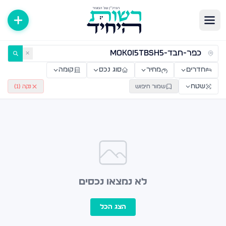
ירות למכירה ולהשכרה — רשות היחיד
✕
חדרים
מחיר
סוג נכס
קומה
שטח
שמור חיפוש
נקה (
1
)
לא נמצאו נכסים
הצג הכל