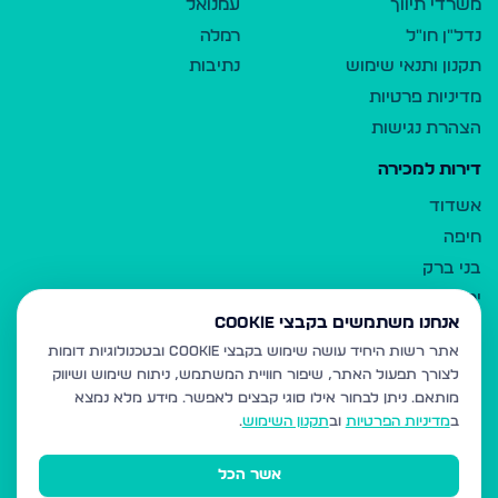
משרדי תיווך
עמנואל
נדל"ן חו"ל
רמלה
תקנון ותנאי שימוש
נתיבות
מדיניות פרטיות
הצהרת נגישות
דירות למכירה
אשדוד
חיפה
בני ברק
ירושלים
אנחנו משתמשים בקבצי Cookie
אלעד
אתר רשות היחיד עושה שימוש בקבצי Cookie ובטכנולוגיות דומות
גבעת זאב
לצורך תפעול האתר, שיפור חוויית המשתמש, ניתוח שימוש ושיווק
בית שמש
מותאם.
ניתן לבחור אילו סוגי קבצים לאפשר. מידע מלא נמצא
רכסים
ב
מדיניות הפרטיות
וב
תקנון השימוש
.
מודיעין עילית
אשר הכל
ביתר עילית