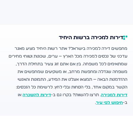
דירות למכירה ברשות היחיד
מחפשים דירה למכירה בישראל? אתר רשות היחיד מציע מאגר
עדכני של נכסים למכירה מכל הארץ — ערים, שכונות וטווחי מחירים
שמתאימים לכל משפחה. בין אם אתם זוג צעיר בתחילת הדרך,
משפחה שגדלה ומחפשת מרחב, או משקיעים שמחפשים את
ההזדמנות הבאה — תמצאו אצלנו את המידע, התמונות והאנשי
הקשר במקום אחד, בלי הסחות ובלי לחץ. לרשימת כל הנכסים:
דירות למכירה
. תרצו להשוות? בקרו גם ב-
דירות להשכרה
או
ב-
חיפוש לפי עיר
.