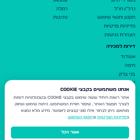
משרדי תיווך
עמנואל
נדל"ן חו"ל
רמלה
תקנון ותנאי שימוש
נתיבות
מדיניות פרטיות
הצהרת נגישות
דירות למכירה
אשדוד
חיפה
בני ברק
ירושלים
אנחנו משתמשים בקבצי Cookie
אלעד
אתר רשות היחיד עושה שימוש בקבצי Cookie ובטכנולוגיות דומות
גבעת זאב
לצורך תפעול האתר, שיפור חוויית המשתמש, ניתוח שימוש ושיווק
בית שמש
מותאם.
ניתן לבחור אילו סוגי קבצים לאפשר. מידע מלא נמצא
רכסים
ב
מדיניות הפרטיות
וב
תקנון השימוש
.
מודיעין עילית
אשר הכל
ביתר עילית