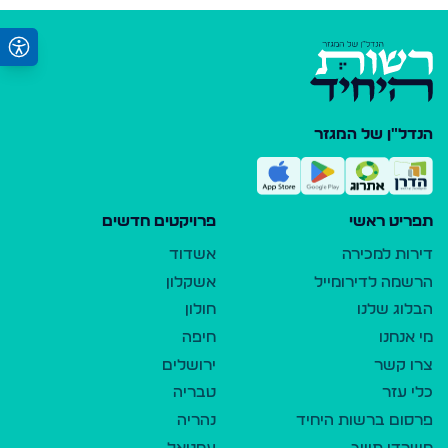
הנדל"ן של המגזר
תפריט ראשי
פרויקטים חדשים
דירות למכירה
אשדוד
הרשמה לדירומייל
אשקלון
הבלוג שלנו
חולון
מי אנחנו
חיפה
צרו קשר
ירושלים
כלי עזר
טבריה
פרסום ברשות היחיד
נהריה