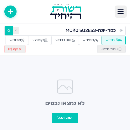
ירות למכירה ולהשכרה — רשות היחיד
✕
6 חד׳
מחיר
סוג נכס
קומה
שטח
שמור חיפוש
נקה (
2
)
לא נמצאו נכסים
הצג הכל