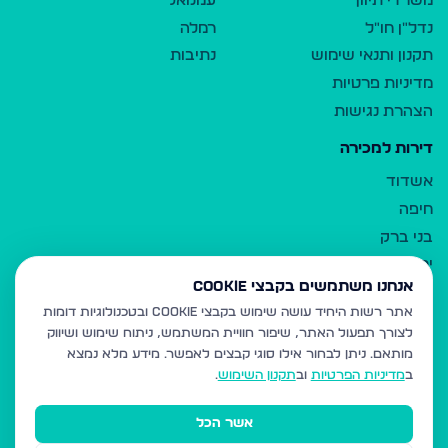
משרדי תיווך
עמנואל
נדל"ן חו"ל
רמלה
תקנון ותנאי שימוש
נתיבות
מדיניות פרטיות
הצהרת נגישות
דירות למכירה
אשדוד
חיפה
בני ברק
ירושלים
אנחנו משתמשים בקבצי Cookie
אלעד
אתר רשות היחיד עושה שימוש בקבצי Cookie ובטכנולוגיות דומות
גבעת זאב
לצורך תפעול האתר, שיפור חוויית המשתמש, ניתוח שימוש ושיווק
בית שמש
מותאם.
ניתן לבחור אילו סוגי קבצים לאפשר. מידע מלא נמצא
רכסים
ב
מדיניות הפרטיות
וב
תקנון השימוש
.
מודיעין עילית
אשר הכל
ביתר עילית