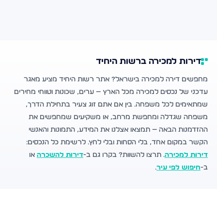
דירות למכירה ברשות היחיד
מחפשים דירה למכירה בישראל? אתר רשות היחיד מציע מאגר
עדכני של נכסים למכירה מכל הארץ — ערים, שכונות וטווחי מחירים
שמתאימים לכל משפחה. בין אם אתם זוג צעיר בתחילת הדרך,
משפחה שגדלה ומחפשת מרחב, או משקיעים שמחפשים את
ההזדמנות הבאה — תמצאו אצלנו את המידע, התמונות והאנשי
הקשר במקום אחד, בלי הסחות ובלי לחץ. לרשימת כל הנכסים:
דירות למכירה
. תרצו להשוות? בקרו גם ב-
דירות להשכרה
או
ב-
חיפוש לפי עיר
.