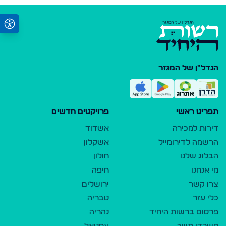
הנדל"ן של המגזר
תפריט ראשי
פרויקטים חדשים
דירות למכירה
אשדוד
הרשמה לדירומייל
אשקלון
הבלוג שלנו
חולון
מי אנחנו
חיפה
צרו קשר
ירושלים
כלי עזר
טבריה
פרסום ברשות היחיד
נהריה