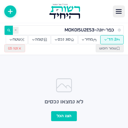
ירות למכירה ולהשכרה — רשות היחיד
✕
2 חד׳
מחיר
סוג נכס
קומה
שטח
שמור חיפוש
נקה (
2
)
לא נמצאו נכסים
הצג הכל