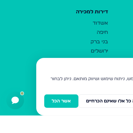
דירות למכירה
אשדוד
חיפה
בני ברק
ירושלים
אלעד
גבעת זאב
בית שמש
ניתן לבחור
רכסים
מודיעין עילית
כל אלו שאינם הכרחיים
אשר הכל
ביתר עילית