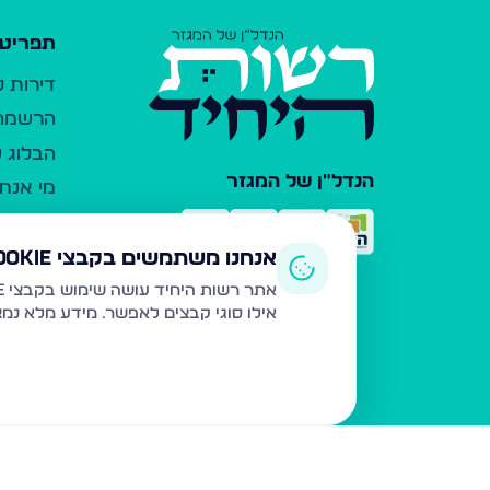
תפריט 
דירות 
הרשמה 
הבלוג ש
הנדל"ן של המגזר
מי אנחנ
צרו קש
כלי עזר
אנחנו משתמשים בקבצי Cookie
פרסום 
אתר רשות היחיד עושה שימוש בקבצי Cookie ובטכנולוגיות דומות לצורך תפעול האתר, שיפור חוויית המשתמש, ניתוח שימוש ושיווק מותאם.
אילו סוגי קבצים לאפשר. מידע מלא נמ
משרדי ת
נדל"ן ח
תקנון ו
מדיניות
הצהרת 