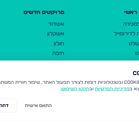
ראשי
פרויקטים חדשים
למכירה
אשדוד
לדירומייל
אשקלון
לנו
חולון
ו
חיפה
ר
ירושלים
טבריה
ברשות היחיד
נהריה
צא ב
מדיניות הפרטיות
וב
תקנון השימוש
.
יווך
עמנואל
ו"ל
רמלה
התאם אישית
דחה 
תנאי שימוש
נתיבות
 פרטיות
נגישות