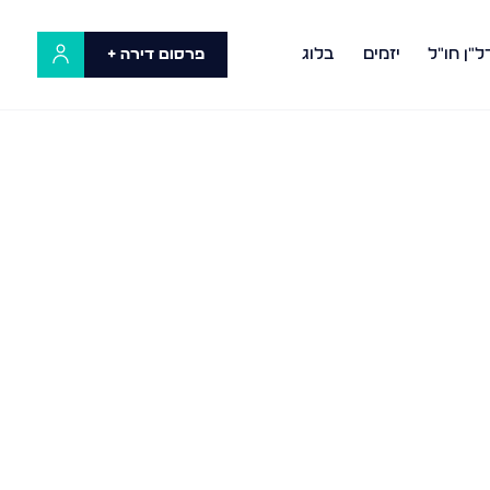
ל"ן חו"ל
יזמים
בלוג
פרסום דירה +