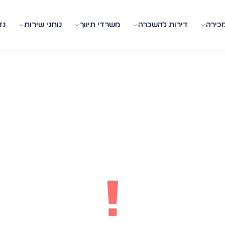
מכירה
דירות להשכרה
משרדי תיווך
נותני שירות
נד
!