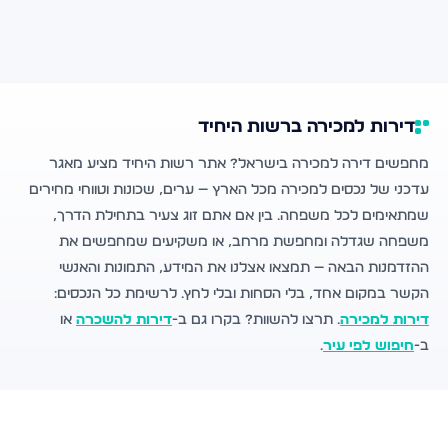
דירות למכירה ברשות היחיד
מחפשים דירה למכירה בישראל? אתר רשות היחיד מציע מאגר
עדכני של נכסים למכירה מכל הארץ — ערים, שכונות וטווחי מחירים
שמתאימים לכל משפחה. בין אם אתם זוג צעיר בתחילת הדרך,
משפחה שגדלה ומחפשת מרחב, או משקיעים שמחפשים את
ההזדמנות הבאה — תמצאו אצלנו את המידע, התמונות והאנשי
הקשר במקום אחד, בלי הסחות ובלי לחץ. לרשימת כל הנכסים:
דירות למכירה
. תרצו להשוות? בקרו גם ב-
דירות להשכרה
או
ב-
חיפוש לפי עיר
.