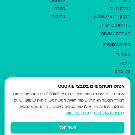
משרדי תיווך
עמנואל
נדל"ן חו"ל
רמלה
תקנון ותנאי שימוש
נתיבות
מדיניות פרטיות
הצהרת נגישות
דירות למכירה
אשדוד
חיפה
בני ברק
ירושלים
אנחנו משתמשים בקבצי Cookie
אלעד
אתר רשות היחיד עושה שימוש בקבצי Cookie ובטכנולוגיות דומות
גבעת זאב
לצורך תפעול האתר, שיפור חוויית המשתמש, ניתוח שימוש ושיווק
בית שמש
מותאם.
ניתן לבחור אילו סוגי קבצים לאפשר. מידע מלא נמצא
רכסים
ב
מדיניות הפרטיות
וב
תקנון השימוש
.
מודיעין עילית
אשר הכל
ביתר עילית