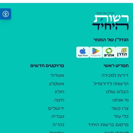
הנדל"ן של המגזר
תפריט ראשי
פרויקטים חדשים
דירות למכירה
אשדוד
הרשמה לדירומייל
אשקלון
הבלוג שלנו
חולון
מי אנחנו
חיפה
צרו קשר
ירושלים
כלי עזר
טבריה
פרסום ברשות היחיד
נהריה