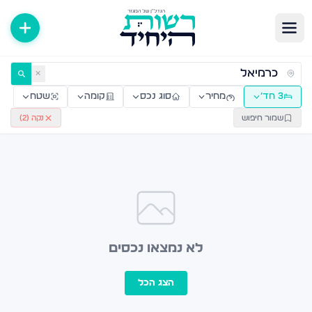
ירות למכירה ולהשכרה — רשות היחיד
✕
3 חד׳
מחיר
סוג נכס
קומה
שטח
שמור חיפוש
נקה (
2
)
לא נמצאו נכסים
הצג הכל