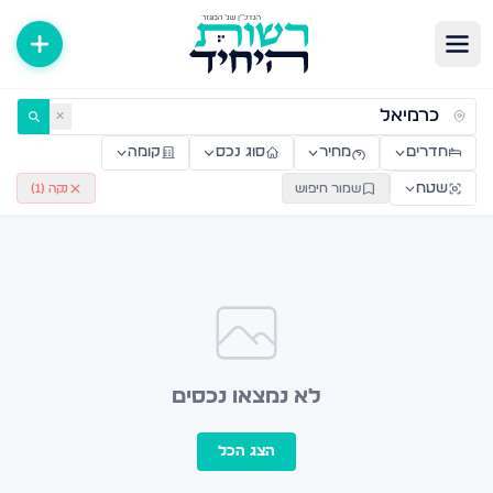
ירות למכירה ולהשכרה — רשות היחיד
✕
חדרים
מחיר
סוג נכס
קומה
שטח
שמור חיפוש
נקה (
1
)
לא נמצאו נכסים
הצג הכל