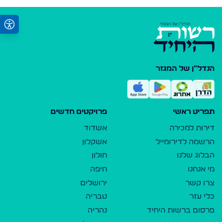
הנדל"ן של המגזר
תפריט ראשי
פרויקטים חדשים
דירות למכירה
אשדוד
הרשמה לדירומייל
אשקלון
הבלוג שלנו
חולון
מי אנחנו
חיפה
צרו קשר
ירושלים
כלי עזר
טבריה
פרסום ברשות היחיד
נהריה