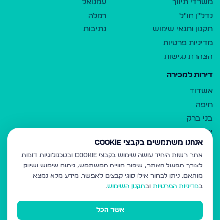
משרדי תיווך
עמנואל
נדל"ן חו"ל
רמלה
תקנון ותנאי שימוש
נתיבות
מדיניות פרטיות
הצהרת נגישות
דירות למכירה
אשדוד
חיפה
בני ברק
ירושלים
אנחנו משתמשים בקבצי Cookie
אלעד
אתר רשות היחיד עושה שימוש בקבצי Cookie ובטכנולוגיות דומות
גבעת זאב
לצורך תפעול האתר, שיפור חוויית המשתמש, ניתוח שימוש ושיווק
בית שמש
מותאם.
ניתן לבחור אילו סוגי קבצים לאפשר. מידע מלא נמצא
רכסים
ב
מדיניות הפרטיות
וב
תקנון השימוש
.
מודיעין עילית
אשר הכל
ביתר עילית