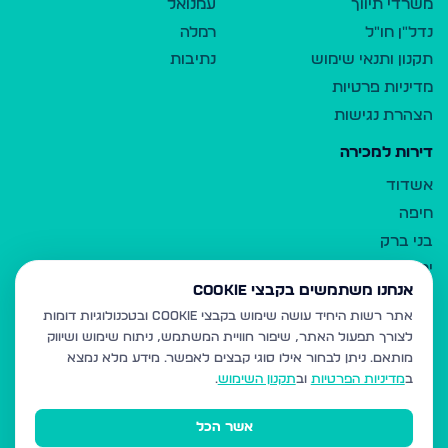
משרדי תיווך
עמנואל
נדל"ן חו"ל
רמלה
תקנון ותנאי שימוש
נתיבות
מדיניות פרטיות
הצהרת נגישות
דירות למכירה
אשדוד
חיפה
בני ברק
ירושלים
אנחנו משתמשים בקבצי Cookie
אלעד
אתר רשות היחיד עושה שימוש בקבצי Cookie ובטכנולוגיות דומות
גבעת זאב
לצורך תפעול האתר, שיפור חוויית המשתמש, ניתוח שימוש ושיווק
בית שמש
מותאם.
ניתן לבחור אילו סוגי קבצים לאפשר. מידע מלא נמצא
רכסים
ב
מדיניות הפרטיות
וב
תקנון השימוש
.
מודיעין עילית
אשר הכל
ביתר עילית