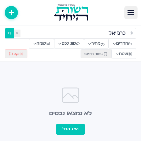
ירות למכירה ולהשכרה — רשות היחיד
✕
חדרים
מחיר
סוג נכס
קומה
שטח
שמור חיפוש
נקה (
1
)
לא נמצאו נכסים
הצג הכל