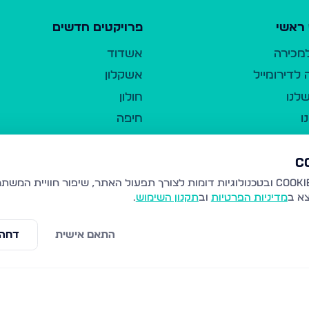
ראשי
פרויקטים חדשים
למכירה
אשדוד
לדירומייל
אשקלון
לנו
חולון
ו
חיפה
ר
ירושלים
טבריה
ברשות היחיד
נהריה
צא ב
מדיניות הפרטיות
וב
תקנון השימוש
.
יווך
עמנואל
ו"ל
רמלה
התאם אישית
דחה 
תנאי שימוש
נתיבות
 פרטיות
נגישות