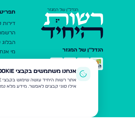
תפריט 
דירות 
הרשמה 
הבלוג ש
הנדל"ן של המגזר
מי אנחנ
צרו קש
כלי עזר
אנחנו משתמשים בקבצי Cookie
פרסום 
אתר רשות היחיד עושה שימוש בקבצי Cookie ובטכנולוגיות דומות לצורך תפעול האתר, שיפור חוויית המשתמש, ניתוח שימוש ושיווק מותאם.
אילו סוגי קבצים לאפשר. מידע מלא נמ
משרדי ת
נדל"ן ח
תקנון ו
מדיניות
הצהרת 