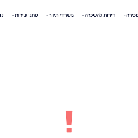
מכירה
דירות להשכרה
משרדי תיווך
נותני שירות
נד
!