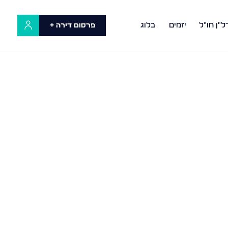
ל"ן חו"ל
יזמים
בלוג
פרסום דירה +