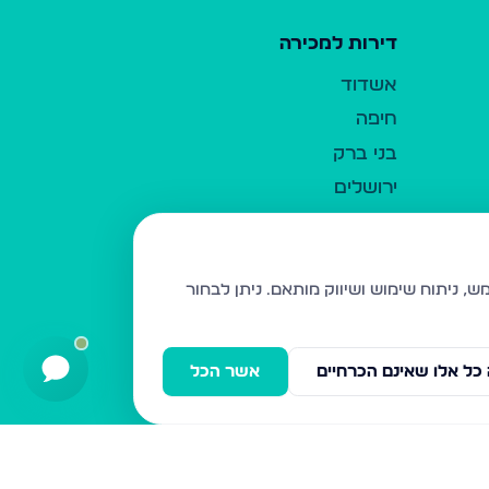
דירות למכירה
אשדוד
חיפה
בני ברק
ירושלים
אלעד
גבעת זאב
בית שמש
ניתן לבחור
רכסים
מודיעין עילית
כל אלו שאינם הכרחיים
אשר הכל
ביתר עילית