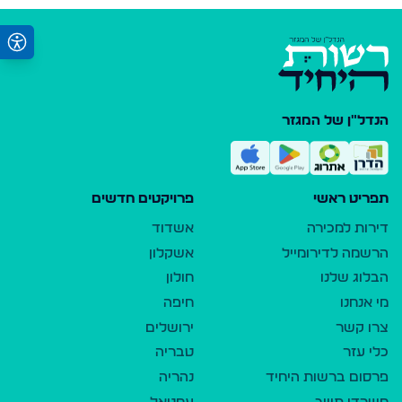
הנדל"ן של המגזר
תפריט ראשי
פרויקטים חדשים
דירות למכירה
אשדוד
הרשמה לדירומייל
אשקלון
הבלוג שלנו
חולון
מי אנחנו
חיפה
צרו קשר
ירושלים
כלי עזר
טבריה
פרסום ברשות היחיד
נהריה