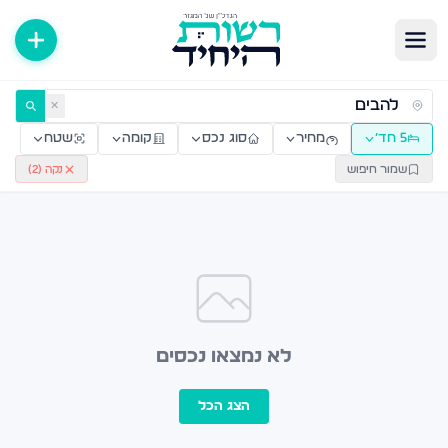
ירות למכירה ולהשכרה — רשות היחיד
✕
5 חד׳
מחיר
סוג נכס
קומה
שטח
שמור חיפוש
נקה (
2
)
לא נמצאו נכסים
הצג הכל