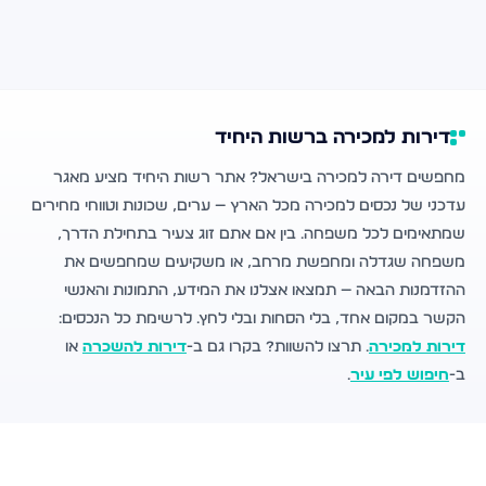
דירות למכירה ברשות היחיד
מחפשים דירה למכירה בישראל? אתר רשות היחיד מציע מאגר
עדכני של נכסים למכירה מכל הארץ — ערים, שכונות וטווחי מחירים
שמתאימים לכל משפחה. בין אם אתם זוג צעיר בתחילת הדרך,
משפחה שגדלה ומחפשת מרחב, או משקיעים שמחפשים את
ההזדמנות הבאה — תמצאו אצלנו את המידע, התמונות והאנשי
הקשר במקום אחד, בלי הסחות ובלי לחץ. לרשימת כל הנכסים:
דירות למכירה
. תרצו להשוות? בקרו גם ב-
דירות להשכרה
או
ב-
חיפוש לפי עיר
.