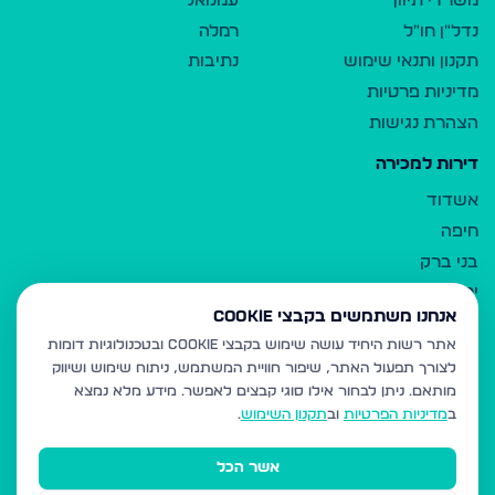
משרדי תיווך
עמנואל
נדל"ן חו"ל
רמלה
תקנון ותנאי שימוש
נתיבות
מדיניות פרטיות
הצהרת נגישות
דירות למכירה
אשדוד
חיפה
בני ברק
ירושלים
אנחנו משתמשים בקבצי Cookie
אלעד
אתר רשות היחיד עושה שימוש בקבצי Cookie ובטכנולוגיות דומות
גבעת זאב
לצורך תפעול האתר, שיפור חוויית המשתמש, ניתוח שימוש ושיווק
בית שמש
מותאם.
ניתן לבחור אילו סוגי קבצים לאפשר. מידע מלא נמצא
רכסים
ב
מדיניות הפרטיות
וב
תקנון השימוש
.
מודיעין עילית
אשר הכל
ביתר עילית