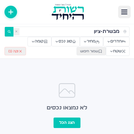
ירות למכירה ולהשכרה — רשות היחיד
✕
חדרים
מחיר
סוג נכס
קומה
שטח
שמור חיפוש
נקה (
1
)
לא נמצאו נכסים
הצג הכל