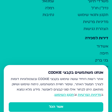
משרדי תיווך
עמנואל
נדל"ן חו"ל
רמלה
תקנון ותנאי שימוש
נתיבות
מדיניות פרטיות
הצהרת נגישות
דירות למכירה
אשדוד
חיפה
בני ברק
ירושלים
אנחנו משתמשים בקבצי Cookie
אלעד
אתר רשות היחיד עושה שימוש בקבצי Cookie ובטכנולוגיות דומות
גבעת זאב
לצורך תפעול האתר, שיפור חוויית המשתמש, ניתוח שימוש ושיווק
בית שמש
מותאם.
ניתן לבחור אילו סוגי קבצים לאפשר. מידע מלא נמצא
רכסים
ב
מדיניות הפרטיות
וב
תקנון השימוש
.
מודיעין עילית
אשר הכל
ביתר עילית