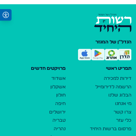
הנדל"ן של המגזר
תפריט ראשי
פרויקטים חדשים
דירות למכירה
אשדוד
הרשמה לדירומייל
אשקלון
הבלוג שלנו
חולון
מי אנחנו
חיפה
צרו קשר
ירושלים
כלי עזר
טבריה
פרסום ברשות היחיד
נהריה