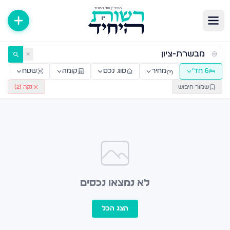
ירות למכירה ולהשכרה — רשות היחיד
✕
6 חד׳
מחיר
סוג נכס
קומה
שטח
שמור חיפוש
נקה (
2
)
לא נמצאו נכסים
הצג הכל