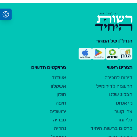
הנדל"ן של המגזר
תפריט ראשי
פרויקטים חדשים
דירות למכירה
אשדוד
הרשמה לדירומייל
אשקלון
הבלוג שלנו
חולון
מי אנחנו
חיפה
צרו קשר
ירושלים
כלי עזר
טבריה
פרסום ברשות היחיד
נהריה