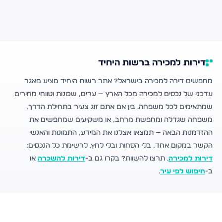
דירות למכירה ברשות היחיד
מחפשים דירה למכירה בישראל? אתר רשות היחיד מציע מאגר
עדכני של נכסים למכירה מכל הארץ — ערים, שכונות וטווחי מחירים
שמתאימים לכל משפחה. בין אם אתם זוג צעיר בתחילת הדרך,
משפחה שגדלה ומחפשת מרחב, או משקיעים שמחפשים את
ההזדמנות הבאה — תמצאו אצלנו את המידע, התמונות והאנשי
הקשר במקום אחד, בלי הסחות ובלי לחץ. לרשימת כל הנכסים:
דירות למכירה
. תרצו להשוות? בקרו גם ב-
דירות להשכרה
או
ב-
חיפוש לפי עיר
.