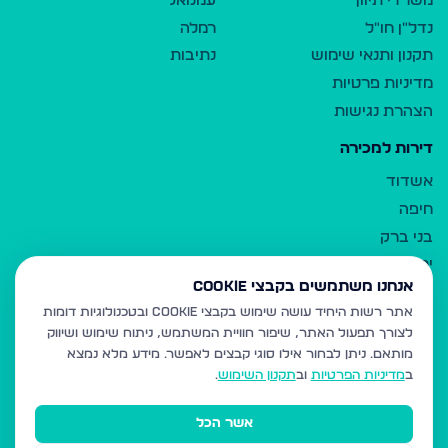
משרדי תיווך
עמנואל
נדל"ן חו"ל
רמלה
תקנון ותנאי שימוש
נתיבות
מדיניות פרטיות
הצהרת נגישות
דירות למכירה
אשדוד
חיפה
בני ברק
ירושלים
אנחנו משתמשים בקבצי Cookie
אלעד
אתר רשות היחיד עושה שימוש בקבצי Cookie ובטכנולוגיות דומות
גבעת זאב
לצורך תפעול האתר, שיפור חוויית המשתמש, ניתוח שימוש ושיווק
בית שמש
מותאם.
ניתן לבחור אילו סוגי קבצים לאפשר. מידע מלא נמצא
רכסים
ב
מדיניות הפרטיות
וב
תקנון השימוש
.
מודיעין עילית
אשר הכל
ביתר עילית