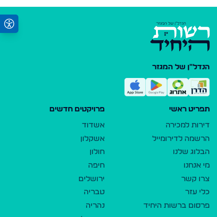
הנדל"ן של המגזר
תפריט ראשי
פרויקטים חדשים
דירות למכירה
אשדוד
הרשמה לדירומייל
אשקלון
הבלוג שלנו
חולון
מי אנחנו
חיפה
צרו קשר
ירושלים
כלי עזר
טבריה
פרסום ברשות היחיד
נהריה