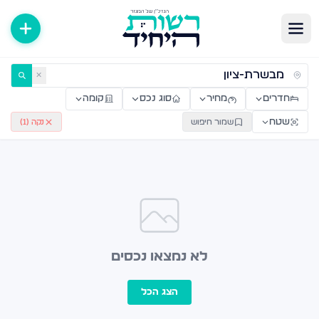
ירות למכירה ולהשכרה — רשות היחיד
✕
חדרים
מחיר
סוג נכס
קומה
שטח
שמור חיפוש
נקה (
1
)
לא נמצאו נכסים
הצג הכל