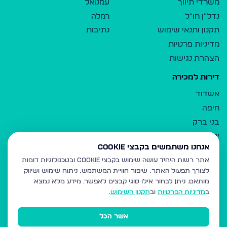
משרדי תיווך
עמנואל
נדל"ן חו"ל
רמלה
תקנון ותנאי שימוש
נתיבות
מדיניות פרטיות
הצהרת נגישות
דירות למכירה
אשדוד
חיפה
בני ברק
ירושלים
אנחנו משתמשים בקבצי Cookie
אלעד
אתר רשות היחיד עושה שימוש בקבצי Cookie ובטכנולוגיות דומות
גבעת זאב
לצורך תפעול האתר, שיפור חוויית המשתמש, ניתוח שימוש ושיווק
בית שמש
מותאם.
ניתן לבחור אילו סוגי קבצים לאפשר. מידע מלא נמצא
רכסים
ב
מדיניות הפרטיות
וב
תקנון השימוש
.
מודיעין עילית
אשר הכל
ביתר עילית