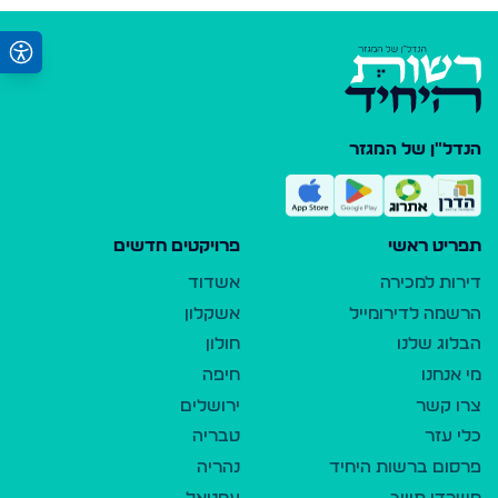
הנדל"ן של המגזר
תפריט ראשי
פרויקטים חדשים
דירות למכירה
אשדוד
הרשמה לדירומייל
אשקלון
הבלוג שלנו
חולון
מי אנחנו
חיפה
צרו קשר
ירושלים
כלי עזר
טבריה
פרסום ברשות היחיד
נהריה