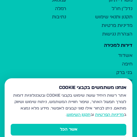
משרדי תיווך
עמנואל
נדל"ן חו"ל
רמלה
תקנון ותנאי שימוש
נתיבות
מדיניות פרטיות
הצהרת נגישות
דירות למכירה
אשדוד
חיפה
בני ברק
ירושלים
אנחנו משתמשים בקבצי Cookie
אלעד
אתר רשות היחיד עושה שימוש בקבצי Cookie ובטכנולוגיות דומות
גבעת זאב
לצורך תפעול האתר, שיפור חוויית המשתמש, ניתוח שימוש ושיווק
בית שמש
מותאם.
ניתן לבחור אילו סוגי קבצים לאפשר. מידע מלא נמצא
רכסים
ב
מדיניות הפרטיות
וב
תקנון השימוש
.
מודיעין עילית
אשר הכל
ביתר עילית