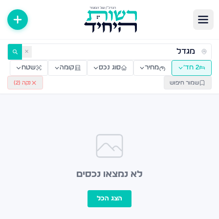
ירות למכירה ולהשכרה — רשות היחיד
✕
2 חד׳
מחיר
סוג נכס
קומה
שטח
שמור חיפוש
נקה (
2
)
לא נמצאו נכסים
הצג הכל