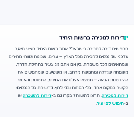
דירות למכירה ברשות היחיד
מחפשים דירה למכירה בישראל? אתר רשות היחיד מציע מאגר
עדכני של נכסים למכירה מכל הארץ — ערים, שכונות וטווחי מחירים
שמתאימים לכל משפחה. בין אם אתם זוג צעיר בתחילת הדרך,
משפחה שגדלה ומחפשת מרחב, או משקיעים שמחפשים את
ההזדמנות הבאה — תמצאו אצלנו את המידע, התמונות והאנשי
הקשר במקום אחד, בלי הסחות ובלי לחץ. לרשימת כל הנכסים:
דירות למכירה
. תרצו להשוות? בקרו גם ב-
דירות להשכרה
או
ב-
חיפוש לפי עיר
.