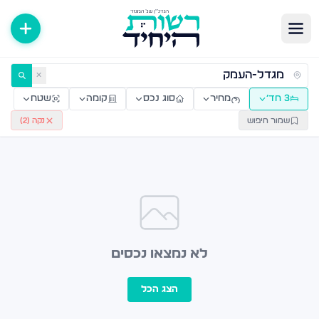
ירות למכירה ולהשכרה — רשות היחיד
✕
3 חד׳
מחיר
סוג נכס
קומה
שטח
שמור חיפוש
נקה (
2
)
לא נמצאו נכסים
הצג הכל