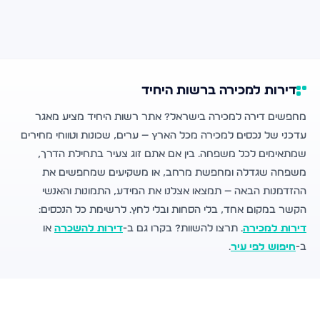
דירות למכירה ברשות היחיד
מחפשים דירה למכירה בישראל? אתר רשות היחיד מציע מאגר
עדכני של נכסים למכירה מכל הארץ — ערים, שכונות וטווחי מחירים
שמתאימים לכל משפחה. בין אם אתם זוג צעיר בתחילת הדרך,
משפחה שגדלה ומחפשת מרחב, או משקיעים שמחפשים את
ההזדמנות הבאה — תמצאו אצלנו את המידע, התמונות והאנשי
הקשר במקום אחד, בלי הסחות ובלי לחץ. לרשימת כל הנכסים:
דירות למכירה
. תרצו להשוות? בקרו גם ב-
דירות להשכרה
או
ב-
חיפוש לפי עיר
.