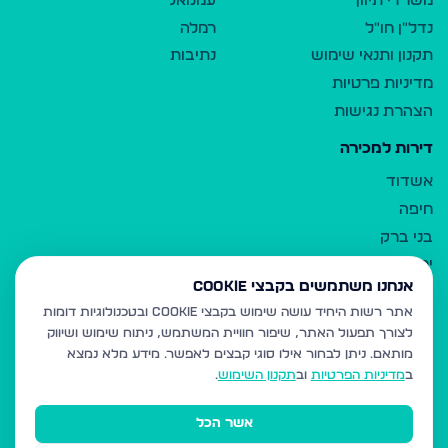
משרדי תיווך
עמנואל
נדל"ן חו"ל
רמלה
תקנון ותנאי שימוש
נתיבות
מדיניות פרטיות
הצהרת נגישות
דירות למכירה
אשדוד
חיפה
בני ברק
ירושלים
אנחנו משתמשים בקבצי Cookie
אלעד
אתר רשות היחיד עושה שימוש בקבצי Cookie ובטכנולוגיות דומות
גבעת זאב
לצורך תפעול האתר, שיפור חוויית המשתמש, ניתוח שימוש ושיווק
בית שמש
מותאם.
ניתן לבחור אילו סוגי קבצים לאפשר. מידע מלא נמצא
רכסים
ב
מדיניות הפרטיות
וב
תקנון השימוש
.
מודיעין עילית
אשר הכל
ביתר עילית