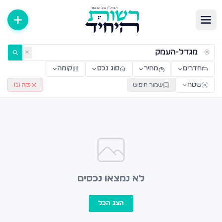
ירות למכירה ולהשכרה — רשות היחיד
✕
חדרים
מחיר
סוג נכס
קומה
שטח
שמור חיפוש
נקה (
1
)
לא נמצאו נכסים
הצג הכל