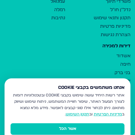
משרדי תיווך
עמנואל
נדל"ן חו"ל
רמלה
תקנון ותנאי שימוש
נתיבות
מדיניות פרטיות
הצהרת נגישות
דירות למכירה
אשדוד
חיפה
בני ברק
ירושלים
אנחנו משתמשים בקבצי Cookie
אלעד
אתר רשות היחיד עושה שימוש בקבצי Cookie ובטכנולוגיות דומות
גבעת זאב
לצורך תפעול האתר, שיפור חוויית המשתמש, ניתוח שימוש ושיווק
בית שמש
מותאם.
ניתן לבחור אילו סוגי קבצים לאפשר. מידע מלא נמצא
רכסים
ב
מדיניות הפרטיות
וב
תקנון השימוש
.
מודיעין עילית
אשר הכל
ביתר עילית