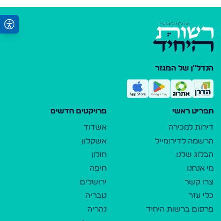
הנדל"ן של המגזר
תפריט ראשי
פרויקטים חדשים
דירות למכירה
אשדוד
הרשמה לדירומייל
אשקלון
הבלוג שלנו
חולון
מי אנחנו
חיפה
צרו קשר
ירושלים
כלי עזר
טבריה
פרסום ברשות היחיד
נהריה