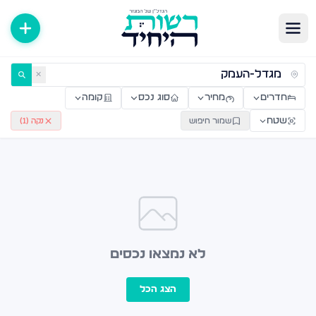
ירות למכירה ולהשכרה — רשות היחיד
✕
חדרים
מחיר
סוג נכס
קומה
שטח
שמור חיפוש
נקה (
1
)
לא נמצאו נכסים
הצג הכל