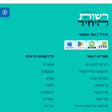
הנדל"ן של המגזר
תפריט ראשי
פרויקטים חדשים
דירות למכירה
אשדוד
הרשמה לדירומייל
אשקלון
הבלוג שלנו
חולון
מי אנחנו
חיפה
צרו קשר
ירושלים
כלי עזר
טבריה
פרסום ברשות היחיד
נהריה