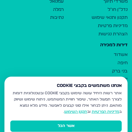
משרדי תיווך
עמנואל
נדל"ן חו"ל
רמלה
תקנון ותנאי שימוש
נתיבות
מדיניות פרטיות
הצהרת נגישות
דירות למכירה
אשדוד
חיפה
בני ברק
ירושלים
אנחנו משתמשים בקבצי Cookie
אלעד
אתר רשות היחיד עושה שימוש בקבצי Cookie ובטכנולוגיות דומות
גבעת זאב
לצורך תפעול האתר, שיפור חוויית המשתמש, ניתוח שימוש ושיווק
בית שמש
מותאם.
ניתן לבחור אילו סוגי קבצים לאפשר. מידע מלא נמצא
רכסים
ב
מדיניות הפרטיות
וב
תקנון השימוש
.
מודיעין עילית
אשר הכל
ביתר עילית