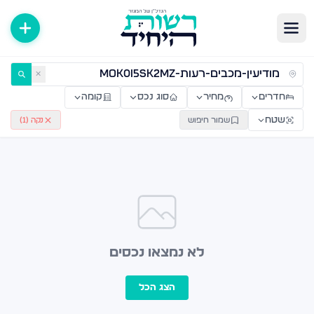
ירות למכירה ולהשכרה — רשות היחיד
✕
חדרים
מחיר
סוג נכס
קומה
שטח
שמור חיפוש
נקה (
1
)
לא נמצאו נכסים
הצג הכל