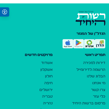
הנדל"ן של המגזר
תפריט ראשי
פרויקטים חדשים
דירות למכירה
אשדוד
הרשמה לדירומייל
אשקלון
הבלוג שלנו
חולון
מי אנחנו
חיפה
צרו קשר
ירושלים
כלי עזר
טבריה
פרסום ברשות היחיד
נהריה