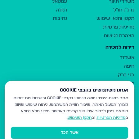
משרדי תיווך
עמנואל
נדל"ן חו"ל
רמלה
תקנון ותנאי שימוש
נתיבות
מדיניות פרטיות
הצהרת נגישות
דירות למכירה
אשדוד
חיפה
בני ברק
ירושלים
אנחנו משתמשים בקבצי Cookie
אלעד
אתר רשות היחיד עושה שימוש בקבצי Cookie ובטכנולוגיות דומות
גבעת זאב
לצורך תפעול האתר, שיפור חוויית המשתמש, ניתוח שימוש ושיווק
בית שמש
מותאם.
ניתן לבחור אילו סוגי קבצים לאפשר. מידע מלא נמצא
רכסים
ב
מדיניות הפרטיות
וב
תקנון השימוש
.
מודיעין עילית
אשר הכל
ביתר עילית