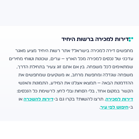
דירות למכירה ברשות היחיד
מחפשים דירה למכירה בישראל? אתר רשות היחיד מציע מאגר
עדכני של נכסים למכירה מכל הארץ — ערים, שכונות וטווחי מחירים
שמתאימים לכל משפחה. בין אם אתם זוג צעיר בתחילת הדרך,
משפחה שגדלה ומחפשת מרחב, או משקיעים שמחפשים את
ההזדמנות הבאה — תמצאו אצלנו את המידע, התמונות והאנשי
הקשר במקום אחד, בלי הסחות ובלי לחץ. לרשימת כל הנכסים:
דירות למכירה
. תרצו להשוות? בקרו גם ב-
דירות להשכרה
או
ב-
חיפוש לפי עיר
.