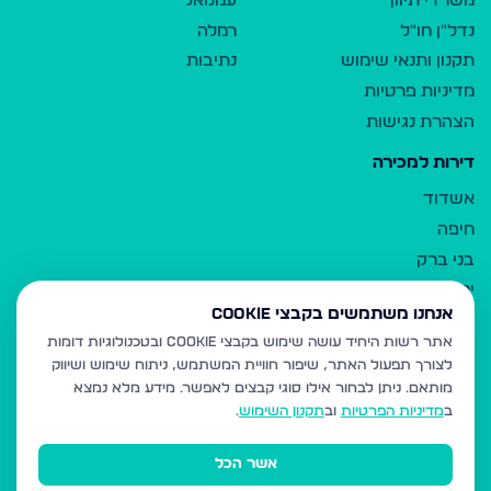
משרדי תיווך
עמנואל
נדל"ן חו"ל
רמלה
תקנון ותנאי שימוש
נתיבות
מדיניות פרטיות
הצהרת נגישות
דירות למכירה
אשדוד
חיפה
בני ברק
ירושלים
אנחנו משתמשים בקבצי Cookie
אלעד
אתר רשות היחיד עושה שימוש בקבצי Cookie ובטכנולוגיות דומות
גבעת זאב
לצורך תפעול האתר, שיפור חוויית המשתמש, ניתוח שימוש ושיווק
בית שמש
מותאם.
ניתן לבחור אילו סוגי קבצים לאפשר. מידע מלא נמצא
רכסים
ב
מדיניות הפרטיות
וב
תקנון השימוש
.
מודיעין עילית
אשר הכל
ביתר עילית