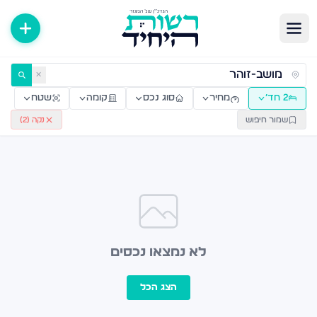
ירות למכירה ולהשכרה — רשות היחיד
✕
2 חד׳
מחיר
סוג נכס
קומה
שטח
שמור חיפוש
נקה (
2
)
לא נמצאו נכסים
הצג הכל