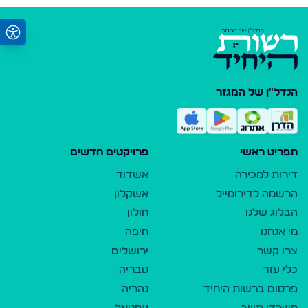
הנדל"ן של המגזר
תפריט ראשי
פרויקטים חדשים
דירות למכירה
אשדוד
הרשמה לדירומייל
אשקלון
הבלוג שלנו
חולון
מי אנחנו
חיפה
צרו קשר
ירושלים
כלי עזר
טבריה
פרסום ברשות היחיד
נהריה