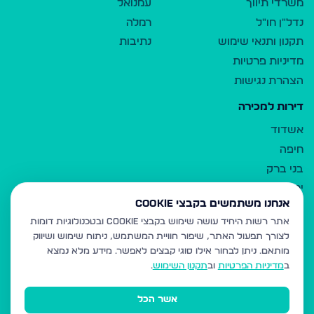
משרדי תיווך
עמנואל
נדל"ן חו"ל
רמלה
תקנון ותנאי שימוש
נתיבות
מדיניות פרטיות
הצהרת נגישות
דירות למכירה
אשדוד
חיפה
בני ברק
ירושלים
אנחנו משתמשים בקבצי Cookie
אלעד
אתר רשות היחיד עושה שימוש בקבצי Cookie ובטכנולוגיות דומות
גבעת זאב
לצורך תפעול האתר, שיפור חוויית המשתמש, ניתוח שימוש ושיווק
בית שמש
מותאם.
ניתן לבחור אילו סוגי קבצים לאפשר. מידע מלא נמצא
רכסים
ב
מדיניות הפרטיות
וב
תקנון השימוש
.
מודיעין עילית
אשר הכל
ביתר עילית