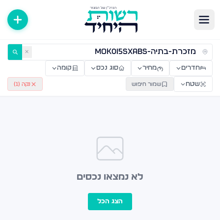
ירות למכירה ולהשכרה — רשות היחיד
✕
חדרים
מחיר
סוג נכס
קומה
שטח
שמור חיפוש
נקה (
1
)
לא נמצאו נכסים
הצג הכל