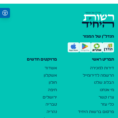
הנדל"ן של המגזר
תפריט ראשי
פרויקטים חדשים
דירות למכירה
אשדוד
הרשמה לדירומייל
אשקלון
הבלוג שלנו
חולון
מי אנחנו
חיפה
צרו קשר
ירושלים
כלי עזר
טבריה
פרסום ברשות היחיד
נהריה