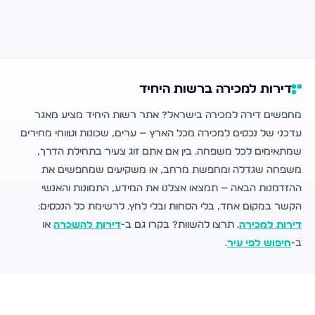
דירות למכירה ברשות היחיד
מחפשים דירה למכירה בישראל? אתר רשות היחיד מציע מאגר
עדכני של נכסים למכירה מכל הארץ — ערים, שכונות וטווחי מחירים
שמתאימים לכל משפחה. בין אם אתם זוג צעיר בתחילת הדרך,
משפחה שגדלה ומחפשת מרחב, או משקיעים שמחפשים את
ההזדמנות הבאה — תמצאו אצלנו את המידע, התמונות והאנשי
הקשר במקום אחד, בלי הסחות ובלי לחץ. לרשימת כל הנכסים:
דירות למכירה
. תרצו להשוות? בקרו גם ב-
דירות להשכרה
או
ב-
חיפוש לפי עיר
.