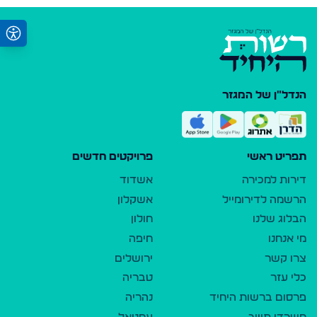
הנדל"ן של המגזר
תפריט ראשי
פרויקטים חדשים
דירות למכירה
אשדוד
הרשמה לדירומייל
אשקלון
הבלוג שלנו
חולון
מי אנחנו
חיפה
צרו קשר
ירושלים
כלי עזר
טבריה
פרסום ברשות היחיד
נהריה