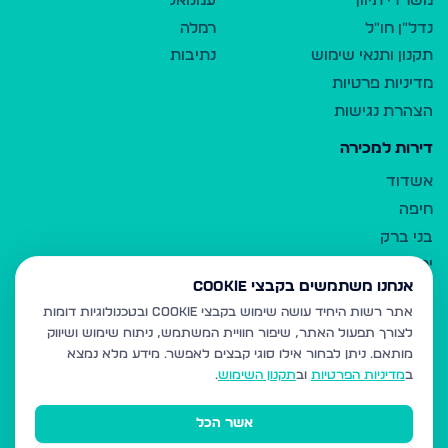
משרדי תיווך
עמנואל
נדל"ן חו"ל
רמלה
תקנון ותנאי שימוש
נתיבות
מדיניות פרטיות
הצהרת נגישות
דירות למכירה
אשדוד
חיפה
בני ברק
ירושלים
אנחנו משתמשים בקבצי Cookie
אלעד
אתר רשות היחיד עושה שימוש בקבצי Cookie ובטכנולוגיות דומות
גבעת זאב
לצורך תפעול האתר, שיפור חוויית המשתמש, ניתוח שימוש ושיווק
בית שמש
מותאם.
ניתן לבחור אילו סוגי קבצים לאפשר. מידע מלא נמצא
רכסים
ב
מדיניות הפרטיות
וב
תקנון השימוש
.
מודיעין עילית
אשר הכל
ביתר עילית