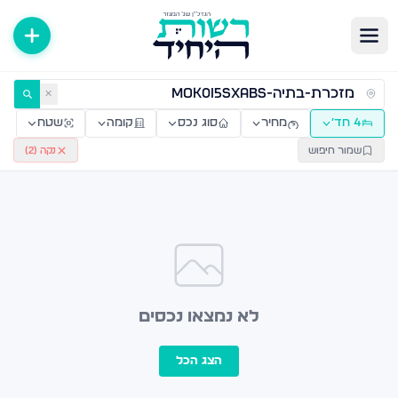
ירות למכירה ולהשכרה — רשות היחיד
✕
4 חד׳
מחיר
סוג נכס
קומה
שטח
שמור חיפוש
נקה (
2
)
לא נמצאו נכסים
הצג הכל