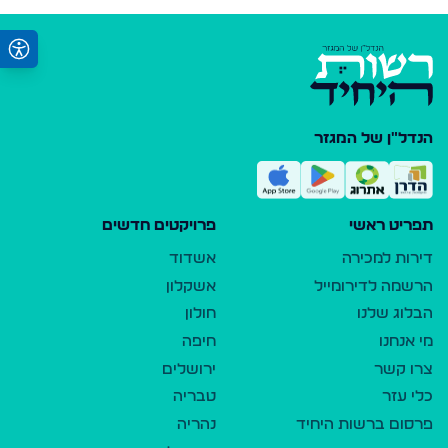
הנדל"ן של המגזר
תפריט ראשי
פרויקטים חדשים
דירות למכירה
אשדוד
הרשמה לדירומייל
אשקלון
הבלוג שלנו
חולון
מי אנחנו
חיפה
צרו קשר
ירושלים
כלי עזר
טבריה
פרסום ברשות היחיד
נהריה