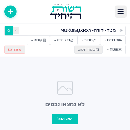
ירות למכירה ולהשכרה — רשות היחיד
✕
חדרים
מחיר
סוג נכס
קומה
שטח
שמור חיפוש
נקה (
1
)
לא נמצאו נכסים
הצג הכל