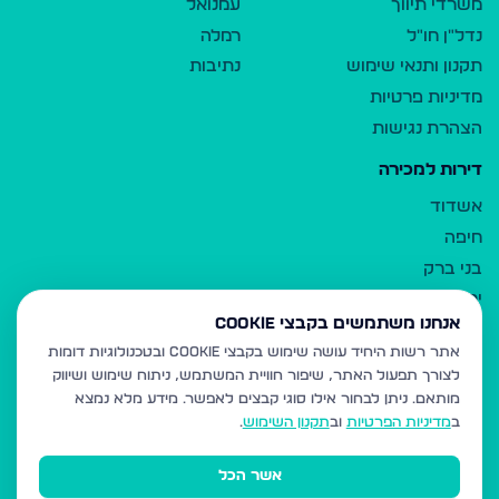
משרדי תיווך
עמנואל
נדל"ן חו"ל
רמלה
תקנון ותנאי שימוש
נתיבות
מדיניות פרטיות
הצהרת נגישות
דירות למכירה
אשדוד
חיפה
בני ברק
ירושלים
אנחנו משתמשים בקבצי Cookie
אלעד
אתר רשות היחיד עושה שימוש בקבצי Cookie ובטכנולוגיות דומות
גבעת זאב
לצורך תפעול האתר, שיפור חוויית המשתמש, ניתוח שימוש ושיווק
בית שמש
מותאם.
ניתן לבחור אילו סוגי קבצים לאפשר. מידע מלא נמצא
רכסים
ב
מדיניות הפרטיות
וב
תקנון השימוש
.
מודיעין עילית
אשר הכל
ביתר עילית