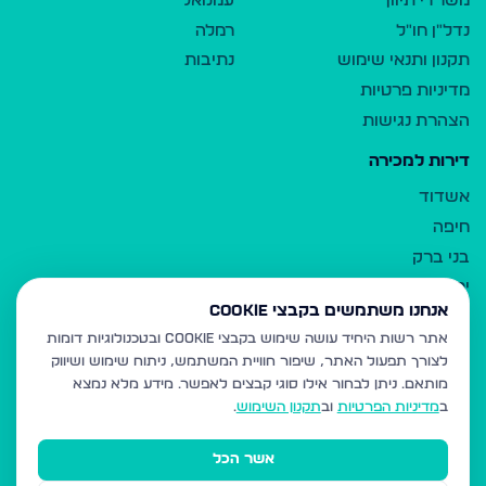
משרדי תיווך
עמנואל
נדל"ן חו"ל
רמלה
תקנון ותנאי שימוש
נתיבות
מדיניות פרטיות
הצהרת נגישות
דירות למכירה
אשדוד
חיפה
בני ברק
ירושלים
אנחנו משתמשים בקבצי Cookie
אלעד
אתר רשות היחיד עושה שימוש בקבצי Cookie ובטכנולוגיות דומות
גבעת זאב
לצורך תפעול האתר, שיפור חוויית המשתמש, ניתוח שימוש ושיווק
בית שמש
מותאם.
ניתן לבחור אילו סוגי קבצים לאפשר. מידע מלא נמצא
רכסים
ב
מדיניות הפרטיות
וב
תקנון השימוש
.
מודיעין עילית
אשר הכל
ביתר עילית