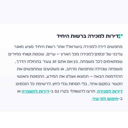
דירות למכירה ברשות היחיד
מחפשים דירה למכירה בישראל? אתר רשות היחיד מציע מאגר
עדכני של נכסים למכירה מכל הארץ — ערים, שכונות וטווחי מחירים
שמתאימים לכל משפחה. בין אם אתם זוג צעיר בתחילת הדרך,
משפחה שגדלה ומחפשת מרחב, או משקיעים שמחפשים את
ההזדמנות הבאה — תמצאו אצלנו את המידע, התמונות והאנשי
הקשר במקום אחד, בלי הסחות ובלי לחץ. לרשימת כל הנכסים:
דירות למכירה
. תרצו להשוות? בקרו גם ב-
דירות להשכרה
או
ב-
חיפוש לפי עיר
.