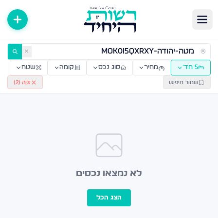
ירות למכירה ולהשכרה — רשות היחיד
✕
5 חד׳
מחיר
סוג נכס
קומה
שטח
שמור חיפוש
נקה (
2
)
לא נמצאו נכסים
הצג הכל