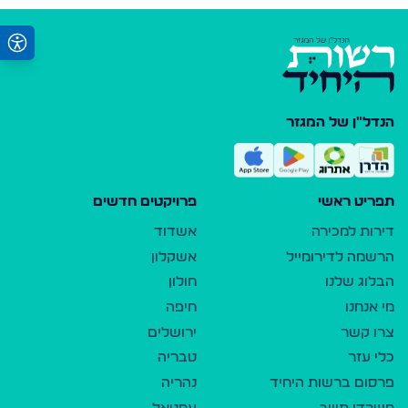
הנדל"ן של המגזר
תפריט ראשי
פרויקטים חדשים
דירות למכירה
אשדוד
הרשמה לדירומייל
אשקלון
הבלוג שלנו
חולון
מי אנחנו
חיפה
צרו קשר
ירושלים
כלי עזר
טבריה
פרסום ברשות היחיד
נהריה